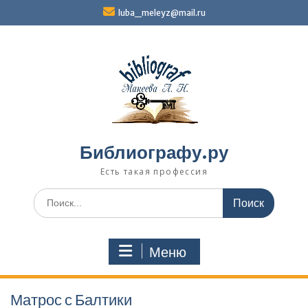
Перейти
luba_meleyz@mail.ru
к
содержимому
Библиографу.ру
Есть такая профессия
Поиск
по:
Меню
Матрос с Балтики