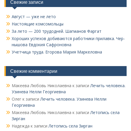
Свежие записи
Август — уже не лето
Настоящие комсомольцы
За лето — 200 трудодней. Шагманов Фаргат
Хороших успехов добиваются работники прилавка. Чер­
нышова Евдокия Сафроновна
Учетчица труда. Его­рова Мария Маркеловна
Свежие комментарии
Макеева Любовь Николаевна
к записи
Лечить человека.
Узинева Нелли Георгиевна
Олег
к записи
Лечить человека. Узинева Нелли
Георгиевна
Макеева Любовь Николаевна
к записи
Летопись села
Зирган
Надежда
к записи
Летопись села Зирган