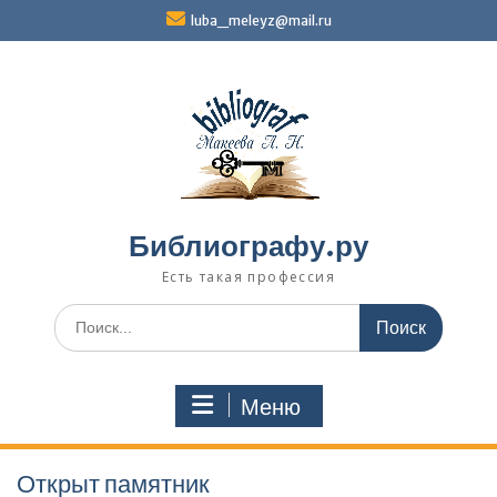
Перейти
luba_meleyz@mail.ru
к
содержимому
Библиографу.ру
Есть такая профессия
Поиск
по:
Меню
Открыт памятник