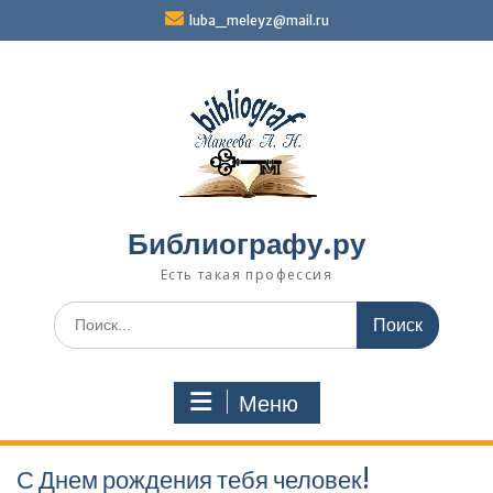
Перейти
luba_meleyz@mail.ru
к
содержимому
Библиографу.ру
Есть такая профессия
Поиск
по:
Меню
С Днем рождения тебя человек!