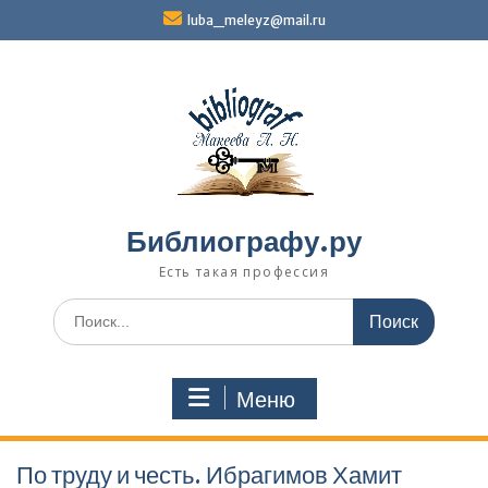
Перейти
luba_meleyz@mail.ru
к
содержимому
Библиографу.ру
Есть такая профессия
Поиск
по:
Меню
По труду и честь. Ибрагимов Хамит