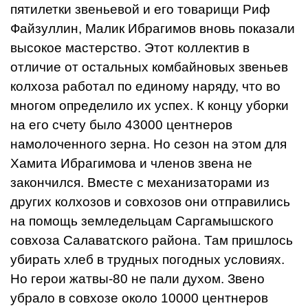
пятилетки звеньевой и его това­рищи Риф
Файзуллин, Малик Ибраги­мов вновь показали
высокое мастер­ство. Этот коллектив в
отличие от остальных комбайновых звеньев
колхоза работал по единому наряду, что во
многом определило их успех. К концу уборки
на его счету было 43000 центнеров
намолоченного зерна. Но сезон на этом для
Хамита Ибрагимова и членов звена не
закончился. Вместе с механизаторами из
других колхозов и совхозов они отправились
на помощь земледельцам Саргамышского
совхоза Салаватского района. Там пришлось
убирать хлеб в трудных погодных условиях.
Но герои жатвы-80 не пали духом. Звено
убрало в совхозе около 10000 центнеров