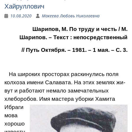
Хайруллович
10.08.2020
Макеева Любовь Николаевна
Шарипов, М. По труду и честь / М.
Шарипов. – Текст : непосредственный
// Путь Октября. – 1981. – 1 мая. – С. 3.
На широких просторах раскинулись по­ля
колхоза имени Салавата. На этих землях жи­
вут и работают немало замеча­тельных
хлебо­робов. Имя мастера
уборки Ха­мита
Ибраги
мова
хорошо
известн