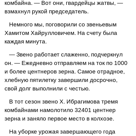
комбайна.
— Вот они, гвардейцы жатвы, —
взмахнул рукой председатель.
Немного мы, поговорили со звенье­вым
Хамитом Хайрулловичем. На сче­ту была
каждая минута.
— Звено работает слаженно, под­черкнул
он. — Ежедневно отправляем на ток по 1000
и более центнеров зерна. Самое отрадное,
хлебную пятилетку завершили досрочно,
свой долг выполнили с честью.
В тот сезон звено X. Ибрагимова тремя
комбайнами намолотило 32401 центнер
зерна и заняло первое место в колхозе.
На уборке урожая завершающего года