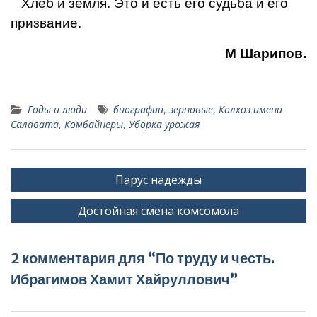
Хлеб и земля. Это и есть его судьба и его
призвание.
М Шарипов.
Годы и люди
биографии
,
зерновые
,
Колхоз имени
Салавата
,
Комбайнеры
,
Уборка урожая
Навигация
Парус надежды
по
Достойная смена комсомола
записям
2 комментария для “По труду и честь.
Ибрагимов Хамит Хайруллович”