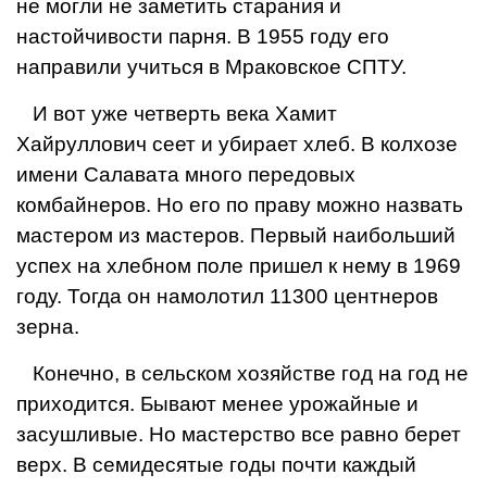
не могли не заметить старания и
настойчивости парня. В 1955 году его
направили учиться в Мраковское СПТУ.
И вот уже четверть века Хамит
Хайруллович сеет и убирает хлеб. В кол­хозе
имени Салавата много передовых
комбайнеров. Но его по праву мож­но назвать
мастером из мастеров. Первый наибольший
успех на хлебном поле пришел к нему в 1969
году. Тогда он намолотил 11300 центнеров
зерна.
Конечно, в сельском хозяйстве год на год не
приходится. Бывают ме­нее урожайные и
засушливые. Но мас­терство все равно берет
верх. В се­мидесятые годы почти каждый