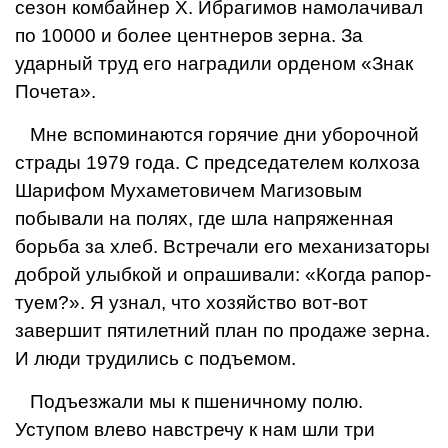
сезон комбайнер X. Ибрагимов намолачивал
по 10000 и более центнеров зерна. За
ударный труд его наградили орденом «Знак
Почета».
Мне вспоминаются горячие дни убо­рочной
страды 1979 года. С председа­телем колхоза
Шарифом Мухаметовичем Магизовым
побывали на полях, где шла напряженная
борьба за хлеб. Встречали его механизаторы
доброй улыбкой и опрашивали: «Когда рапор­
туем?». Я узнал, что хозяйство вот-вот
завершит пятилетний план по продаже зерна.
И люди трудились с подъе­мом.
Подъезжали мы к пшеничному по­лю.
Уступом влево навстречу к нам шли три