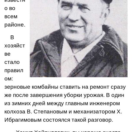
о во
всем
районе.
В
хозяйст
ве
стало
правил
ом:
зерно­вые комбайны ставить на ремонт сразу
же после завершения уборки урожая. В один
из зимних дней между главным инженером
колхоза В. Степано­вым и механизатором X.
Ибрагимовым состоялся такой разговор.