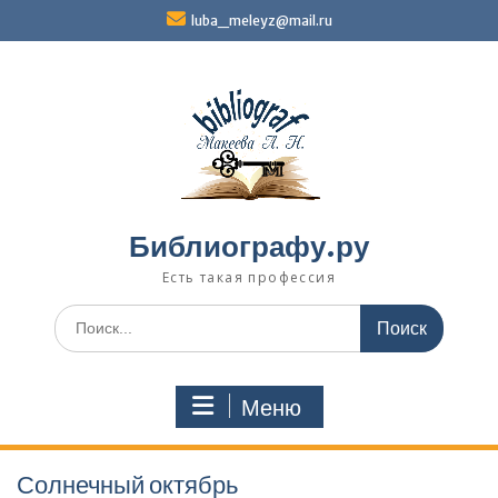
Перейти
luba_meleyz@mail.ru
к
содержимому
Библиографу.ру
Есть такая профессия
Поиск
по:
Меню
Солнечный октябрь