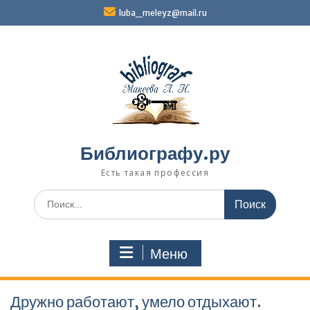
Перейти
luba_meleyz@mail.ru
к
содержимому
Библиографу.ру
Есть такая профессия
Поиск
по:
Меню
Дружно работают, умело отдыхают.