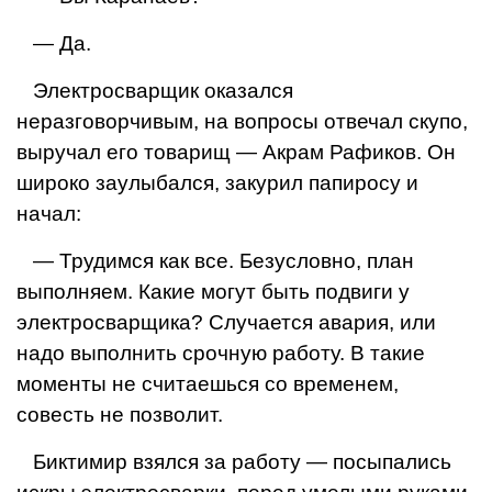
— Да.
Электросварщик оказал­ся
неразговорчивым, на вопросы отвечал скупо,
вы­ручал его товарищ — Акрам Рафиков. Он
широко заулы­бался, закурил папиросу и
начал:
— Трудимся как все. Бе­зусловно, план
выполняем. Какие могут быть подвиги у
электросварщика? Случает­ся авария, или
надо выпол­нить срочную работу. В та­кие
моменты не считаешься со временем,
совесть не по­зволит.
Биктимир взялся за рабо­ту — посыпались