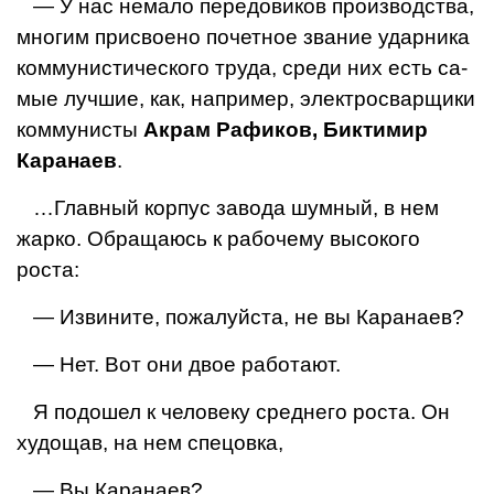
— У нас немало передови­ков производства,
многим присвоено почетное звание ударника
коммунистическо­го труда, среди них есть са­
мые лучшие, как, например, электросварщики
коммунисты
Акрам Рафиков, Биктимир
Каранаев
.
…Главный корпус завода шумный, в нем
жарко. Обра­щаюсь к рабочему высокого
роста:
— Извините, пожалуйста, не вы Каранаев?
— Нет. Вот они двое работают.
Я подошел к человеку среднего роста. Он
худо­щав, на нем спецовка,
— Вы Каранаев?