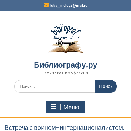
Перейти
luba_meleyz@mail.ru
к
содержимому
Библиографу.ру
Есть такая профессия
Поиск
по:
Меню
Встреча с воином-интернационалистом.