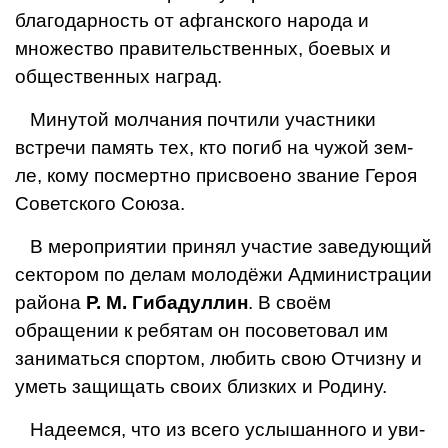
благодарность от афганского народа и
множество правитель­ственных, боевых и
общественных наград.
Минутой молчания почтили участники
встречи память тех, кто погиб на чужой зем­
ле, кому посмертно присвоено звание Героя
Советского Союза.
В мероприятии при­нял участие заведую­щий
сектором по делам молодёжи Админи­страции
района
Р. М. Гибадуллин
. В сво­ём
обращении к ребя­там он посоветовал им
заниматься спортом, любить свою Отчизну и
уметь защищать своих близких и Родину.
Надеемся, что из всего услышанного и уви­