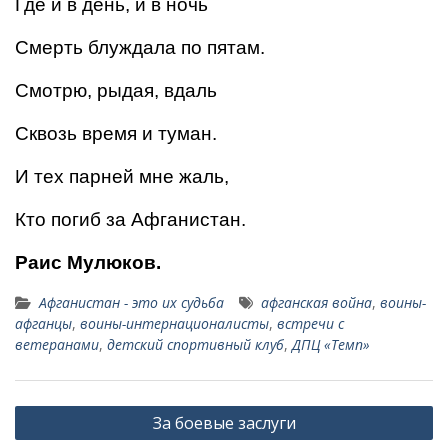
Где и в день, и в ночь
Смерть блуждала по пятам.
Смотрю, рыдая, вдаль
Сквозь время и туман.
И тех парней мне жаль,
Кто погиб за Афганистан.
Раис Мулюков.
Афганистан - это их судьба
афганская война
,
воины-
афганцы
,
воины-интернационалисты
,
встречи с
ветеранами
,
детский спортивный клуб
,
ДПЦ «Темп»
Навигация
За боевые заслуги
по