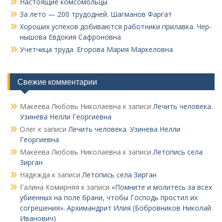
Настоящие комсомольцы
За лето — 200 трудодней. Шагманов Фаргат
Хороших успехов добиваются работники прилавка. Чер­
нышова Евдокия Сафроновна
Учетчица труда. Его­рова Мария Маркеловна
Свежие комментарии
Макеева Любовь Николаевна
к записи
Лечить человека.
Узинева Нелли Георгиевна
Олег
к записи
Лечить человека. Узинева Нелли
Георгиевна
Макеева Любовь Николаевна
к записи
Летопись села
Зирган
Надежда
к записи
Летопись села Зирган
Галина Комирняя
к записи
«Помните и молитесь за всех
убиенных на поле брани, чтобы Господь простил их
согрешения». Архимандрит Илия (Бобровников Николай
Иванович)