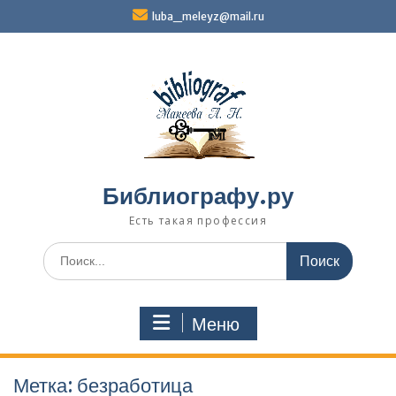
Перейти
luba_meleyz@mail.ru
к
содержимому
Библиографу.ру
Есть такая профессия
Поиск
по:
Меню
Метка:
безработица