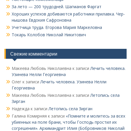
За лето — 200 трудодней. Шагманов Фаргат
Хороших успехов добиваются работники прилавка. Чер­
нышова Евдокия Сафроновна
Учетчица труда. Его­рова Мария Маркеловна
Токарь Колобов Ни­колай Никитович
Свежие комментарии
Макеева Любовь Николаевна
к записи
Лечить человека.
Узинева Нелли Георгиевна
Олег
к записи
Лечить человека. Узинева Нелли
Георгиевна
Макеева Любовь Николаевна
к записи
Летопись села
Зирган
Надежда
к записи
Летопись села Зирган
Галина Комирняя
к записи
«Помните и молитесь за всех
убиенных на поле брани, чтобы Господь простил их
согрешения». Архимандрит Илия (Бобровников Николай