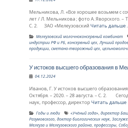
Мельникова, Л. «Все хорошее возьмем с с
лет / Л. Мельникова ; фото А. Яворского. – Т
С. 2. ЗАО «Мелеузовский
Читать дальше 
Мелеузовский молочноконсервный комбинат
индустрии РФ и РБ
,
консервный цех
,
Лучший продо
продукции
,
сметано-творожный цех
,
цельномолоч
У истоков высшего образования в М
04.12.2024
Иванов, Г. У истоков высшего образования 
Октября. – 2020. – 28 августа. – С. 2. Се
наук, профессор, директор
Читать дальше
Годы и люди
«Учёный года»
,
директор Башк
Разумовского
,
доктор биологических наук
,
Заслуже
Мелеуза и Мелеузовско­го района
,
профессоры
,
Собо