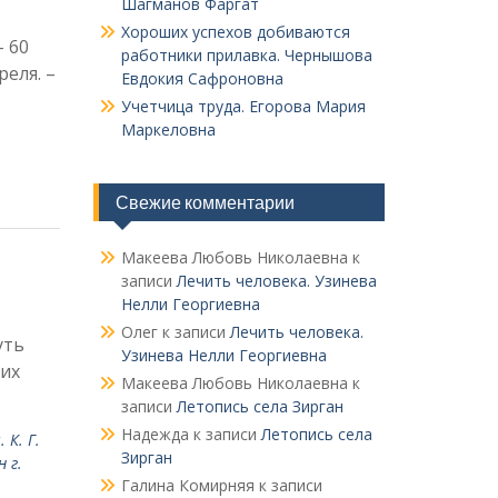
Шагманов Фаргат
Хороших успехов добиваются
 60
работники прилавка. Чер­нышова
реля. –
Евдокия Сафроновна
Учетчица труда. Его­рова Мария
Маркеловна
Свежие комментарии
Макеева Любовь Николаевна
к
записи
Лечить человека. Узинева
Нелли Георгиевна
Олег
к записи
Лечить человека.
уть
Узинева Нелли Георгиевна
ких
Макеева Любовь Николаевна
к
записи
Летопись села Зирган
Надежда
к записи
Летопись села
К. Г.
Зирган
 г.
Галина Комирняя
к записи