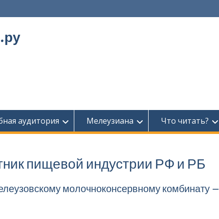
.ру
бная аудитория
Мелеузиана
Что читать?
ник пище­вой индустрии РФ и РБ
елеузовскому молочноконсервному комбинату –