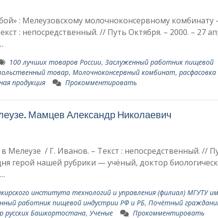
обой» : Мелеузовскому молочноконсервному комбинату –
екст : непосредственный. // Путь Октября. – 2000. – 27 ап
…
100 лучших това­ров России
,
Заслуженный работник пище­вой
воль­ственный товар
,
Молочноконсервный комбинат
,
расфасовка
ная продукция
Прокомментировать
елеузе. Мамцев Александр Николаевич
в Мелеузе / Г. Иванов. – Текст : непосредственный. // П
годня герой нашей рубрики — учёный, доктор биологичес
 …
ирского института технологий и управления (филиал) МГУТУ им. 
нный работник пище­вой индустрии РФ и РБ
,
Почётный гражданин
р русских Башкортостана
,
Ученые
Прокомментировать