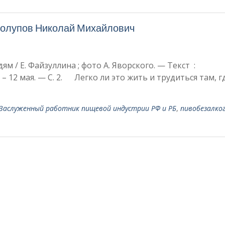
нолупов Николай Михайлович
м / Е. Файзуллина ; фото А. Яворского. — Текст :
– 12 мая. — С. 2. Легко ли это жить и трудиться там, г
Заслуженный работник пище­вой индустрии РФ и РБ
,
пивобезалко