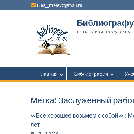
Перейти
luba_meleyz@mail.ru
к
содержимому
Библиографу
Есть такая профессия
Главная
Библиография
Уче
Метка:
Заслуженный работ
«Все хорошее возьмем с собой» : М
лет
17.12.2024