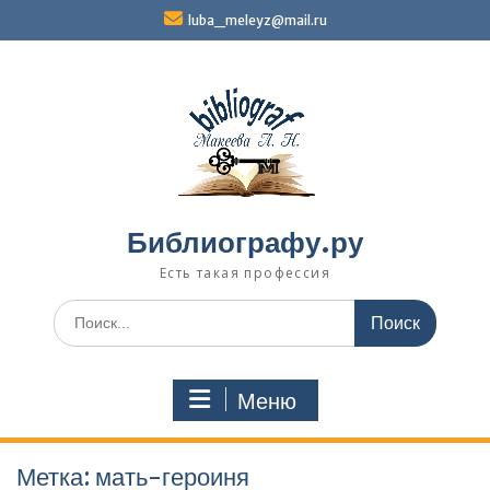
Перейти
luba_meleyz@mail.ru
к
содержимому
Библиографу.ру
Есть такая профессия
Поиск
по:
Меню
Метка:
мать-героиня