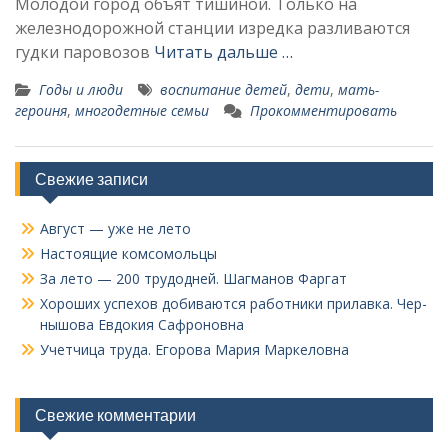
Молодой город объят тишиной. Только на
железнодо­рожной станции изредка разливаются
гудки парово­зов
Читать дальше …
Годы и люди
воспитание детей
,
дети
,
мать-
героиня
,
многодетные семьи
Прокомментировать
Свежие записи
Август — уже не лето
Настоящие комсомольцы
За лето — 200 трудодней. Шагманов Фаргат
Хороших успехов добиваются работники прилавка. Чер­
нышова Евдокия Сафроновна
Учетчица труда. Его­рова Мария Маркеловна
Свежие комментарии