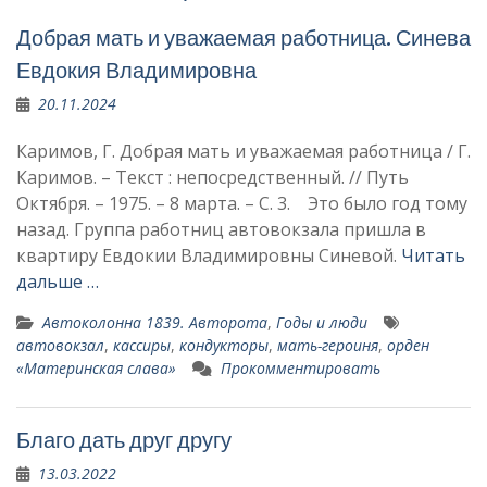
Добрая мать и уважаемая работница. Синева
Евдокия Владимировна
20.11.2024
Каримов, Г. Добрая мать и уважаемая работница / Г.
Каримов. – Текст : непосредственный. // Путь
Октября. – 1975. – 8 марта. – С. 3. Это было год тому
назад. Группа работниц автовокзала пришла в
квартиру Евдокии Владимировны Синевой.
Читать
дальше …
Автоколонна 1839. Авторота
,
Годы и люди
автовокзал
,
кассиры
,
кондукторы
,
мать-героиня
,
орден
«Материнская сла­ва»
Прокомментировать
Благо дать друг другу
13.03.2022