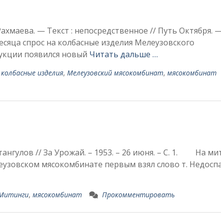
ахмаева. — Текст : непосредственное // Путь Октября. —
сяца спрос на колбасные изделия Мелеузовского
укции по­явился новый
Читать дальше …
,
колбасные изделия
,
Мелеузовский мясокомбинат
,
мясокомбинат
тангулов // За Урожай. – 1953. – 26 июня. – С. 1. На ми
еузовском мясокомбинате первым взял слово т. Недос
Митинги
,
мясокомбинат
Прокомментировать