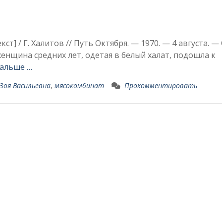
т] / Г. Халитов // Путь Октября. — 1970. — 4 августа. — С
женщина средних лет, одетая в белый халат, подошла к
дальше …
Зоя Васильевна
,
мясокомбинат
Прокомментировать