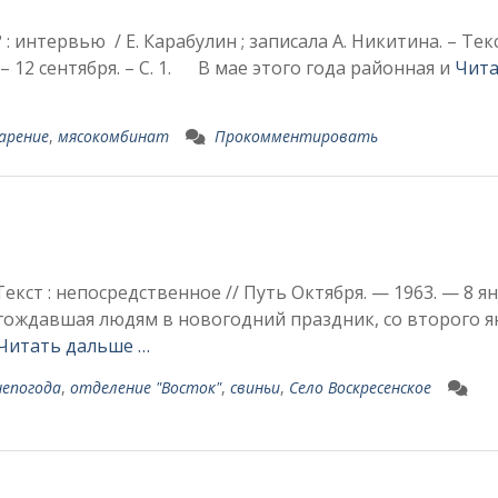
: интервью / Е. Карабулин ; записала А. Никитина. – Текс
 – 12 сентября. – С. 1. В мае этого года районная и
Чит
арение
,
мясокомбинат
Прокомментировать
Текст : непосредственное // Путь Октября. — 1963. — 8 ян
угождавшая людям в новогодний праздник, со второго я
Читать дальше …
непогода
,
отделение "Восток"
,
свиньи
,
Село Воскресенское