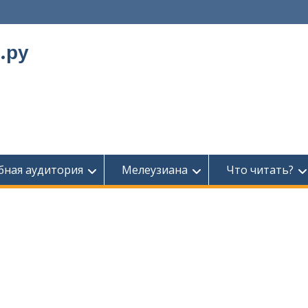
.ру
бная аудитория
Мелеузиана
Что читать?