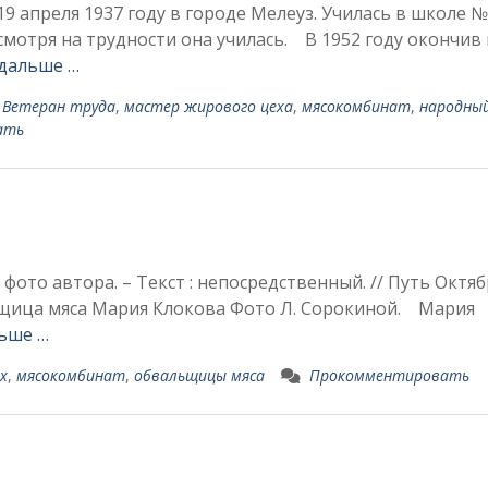
преля 1937 году в городе Мелеуз. Училась в школе № 
смотря на трудности она училась. В 1952 году окончив
дальше …
Ветеран труда
,
мастер жирового цеха
,
мясокомбинат
,
народны
ать
 фото автора. – Текст : непосредственный. // Путь Октябр
вальщица мяса Мария Клокова Фото Л. Сорокиной. Мария
ьше …
х
,
мясокомбинат
,
обвальщицы мяса
Прокомментировать