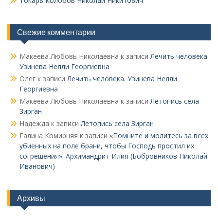
Токарь Колобов Ни­колай Никитович
Свежие комментарии
Макеева Любовь Николаевна
к записи
Лечить человека.
Узинева Нелли Георгиевна
Олег
к записи
Лечить человека. Узинева Нелли
Георгиевна
Макеева Любовь Николаевна
к записи
Летопись села
Зирган
Надежда
к записи
Летопись села Зирган
Галина Комирняя
к записи
«Помните и молитесь за всех
убиенных на поле брани, чтобы Господь простил их
согрешения». Архимандрит Илия (Бобровников Николай
Иванович)
Архивы