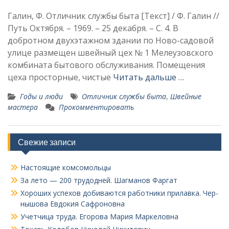
Галин, Ф. Отличник службы быта [Текст] / Ф. Галин //
Путь Октября. – 1969. – 25 декабря. – С. 4. В
добротном двух­этажном здании по Ново-садовой
улице размещен швейный цех № 1 Мелеузовского
комбината бытового обслуживания. Помеще­ния
цеха просторные, чистые
Читать дальше …
Годы и люди
Отличник службы быта
,
Швейные
мастера
Прокомментировать
Свежие записи
Настоящие комсомольцы
За лето — 200 трудодней. Шагманов Фаргат
Хороших успехов добиваются работники прилавка. Чер­
нышова Евдокия Сафроновна
Учетчица труда. Его­рова Мария Маркеловна