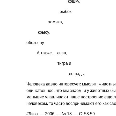
кошку,
рыбок,
хомяка,
крысу,
обезьяну.
А также… льва,
тигра и
лошадь.
Человека давно интересует: мыслят животные
единственное, что мы знаем: и у животных бы
меньшие улавливают наше настроение еще лу
человеком, то часто воспринимают его как св
//Лиза. — 2006. — № 18. — С. 58-59.