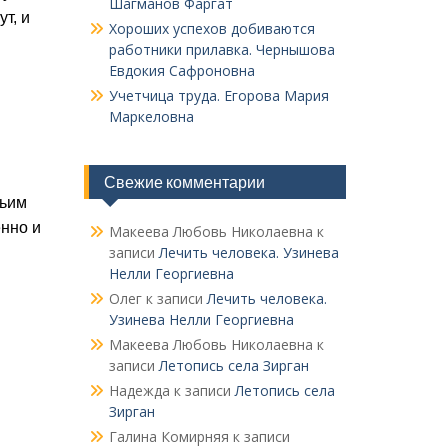
Шагманов Фаргат
т, и
Хороших успехов добиваются
работники прилавка. Чер­нышова
Евдокия Сафроновна
Учетчица труда. Его­рова Мария
Маркеловна
Свежие комментарии
жьим
енно и
Макеева Любовь Николаевна
к
записи
Лечить человека. Узинева
Нелли Георгиевна
Олег
к записи
Лечить человека.
Узинева Нелли Георгиевна
Макеева Любовь Николаевна
к
записи
Летопись села Зирган
Надежда
к записи
Летопись села
Зирган
Галина Комирняя
к записи