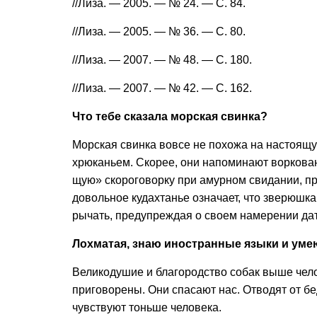
//Лиза. — 2005. — № 24. — С. 84.
//Лиза. — 2005. — № 36. — С. 80.
//Лиза. — 2007. — № 48. — С. 180.
//Лиза. — 2007. — № 42. — С. 162.
Что тебе сказала морская свинка?
Морская свинка вовсе не похо­жа на настоящую
хрюканьем. Скорее, они напоминают воркован
щую» скороговорку при амурном свидании, прон
довольное кудах­танье означает, что зверюшка
рычать, преду­преждая о своем намерении дат
Лохматая, знаю иностранные языки и уме
Великодушие и благородство собак выше челове
приговорены. Они спасают нас. Отводят от бе
чувствуют тоньше человека.