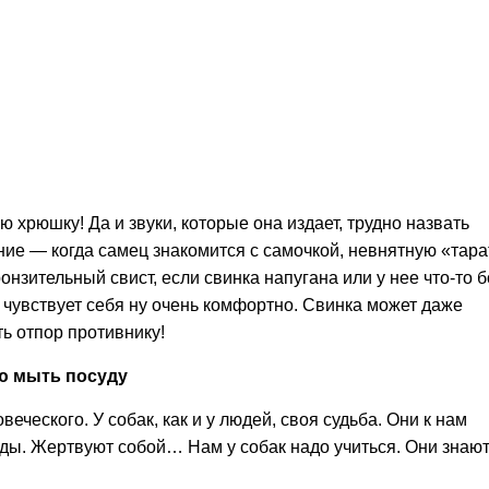
 хрюшку! Да и звуки, которые она издает, труд­но назвать
ие — когда самец знакомится с са­мочкой, невнятную «тара
зительный свист, если свинка напугана или у нее что-то бо
 чувствует себя ну очень ком­фортно. Свинка может даже
ь отпор противнику!
ю мыть посуду
ческого. У собак, как и у людей, своя судьба. Они к нам
ды. Жертвуют со­бой… Нам у собак надо учиться. Они знают