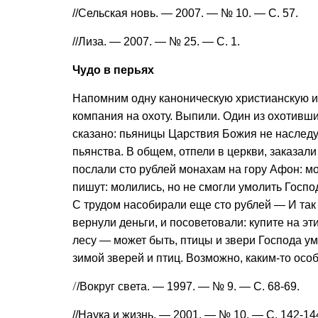
//Сельская новь. — 2007. — № 10. — С. 57.
//Лиза. — 2007. — № 25. — С. 1.
Чудо в перьях
Напомним одну каноническую христи­анскую и
компания на охоту. Выпили. Один из охотивши
сказано: пьяницы Царствия Божия не насле­дую
пьянства. В общем, отпели в церкви, заказал
послали сто рублей мона­хам на гору Афон: мо
пишут: моли­лись, но не смогли умолить Госп
С трудом насобирали еще сто рублей — И так 
вер­нули деньги, и посоветовали: купите на эт
лесу — может быть, птицы и звери Господа ум
зимой зверей и птиц. Возмож­но, каким-то ос
/
/Вокруг света. — 1997. — № 9. — С. 68-69.
//Наука и жизнь. — 2001. — № 10. — С. 142-14