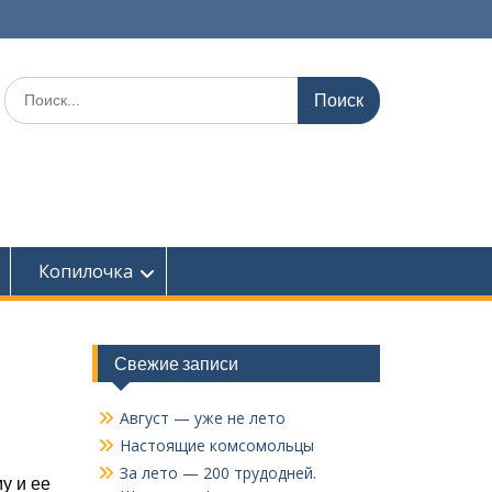
Поиск
по:
Копилочка
Свежие записи
Август — уже не лето
Настоящие комсомольцы
За лето — 200 трудодней.
у и ее