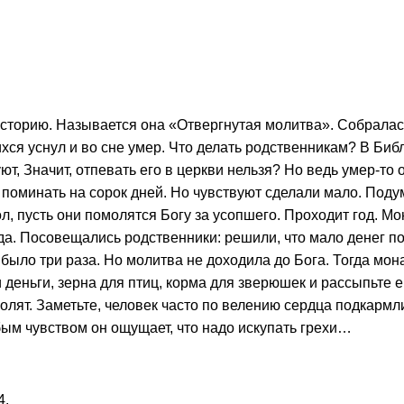
сторию. Называется она «Отвергну­тая молитва». Собралас
хся уснул и во сне умер. Что делать родственникам? В Биб
т, Значит, отпевать его в церкви нельзя? Но ведь умер-то о
и поминать на сорок дней. Но чувствуют сделали мало.
Поду
л, пусть они помолят­ся Богу за усопшего. Проходит год. М
ода. Посо­вещались родственники: решили, что мало денег п
было три раза. Но молит­ва не доходила до Бога. Тогда мон
и деньги, зерна для птиц, корма для зверю­шек и рассыпьте е
олят.
Заметьте, человек часто по велению сердца подкармл
обым чувством он ощущает, что надо искупать грехи…
4.