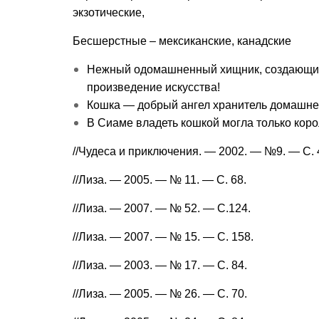
экзотические,
Бесшерстные – мексиканские, канадские
Нежный одомашненный хищник, создающий 
произведение искусства!
Кошка — добрый ангел хранитель домашнег
В Сиаме владеть кошкой могла только коро
//Чудеса и приключения. — 2002. — №9. — С. 
//Лиза. — 2005. — № 11. — С. 68.
//Лиза. — 2007. — № 52. — С.124.
//Лиза. — 2007. — № 15. — С. 158.
//Лиза. — 2003. — № 17. — С. 84.
//Лиза. — 2005. — № 26. — С. 70.