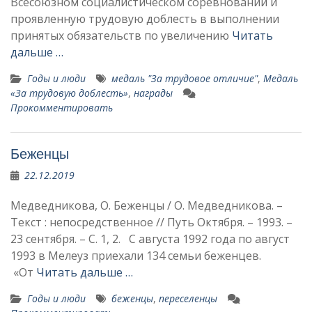
Всесоюзном социалистическом соревновании и
проявленную трудовую доблесть в выполне­нии
принятых обязательств по увеличению
Читать
дальше …
Годы и люди
медаль "За трудовое отличие"
,
Медаль
«За трудовую доблесть»
,
награды
Прокомментировать
Беженцы
22.12.2019
Медведникова, О. Беженцы / О. Медведникова. –
Текст : непосредственное // Путь Октября. – 1993. –
23 сентября. – С. 1, 2. С августа 1992 года по август
1993 в Мелеуз приехали 134 семьи беженцев.
«От
Читать дальше …
Годы и люди
беженцы
,
переселенцы