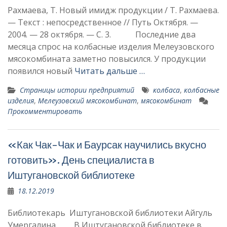
Рахмаева, Т. Новый имидж продукции / Т. Рахмаева.
— Текст : непосредственное // Путь Октября. —
2004. — 28 октября. — С. 3. Последние два
месяца спрос на колбасные изделия Мелеузовского
мясокомбината замет­но повысился. У продукции
по­явился новый
Читать дальше …
Страницы истории предприятий
колбаса
,
колбасные
изделия
,
Мелеузовский мясокомбинат
,
мясокомбинат
Прокомментировать
«Как Чак-Чак и Баурсак научились вкусно
готовить». День специалиста в
Иштугановской библиотеке
18.12.2019
Библиотекарь Иштугановской библиотеки Айгуль
Умергалина В Иштугановской библиотеке в