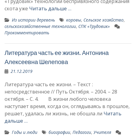
«Тру­довик» технологии беспривяз­ного содержания
скота уже
Читать дальше …
Из истории деревень
коровы
,
Сельское хозяйство
,
сельскохозяйственные технологии
,
СПК «Трудовик»
Прокомментировать
Литература часть ее жизни. Антонина
Алексе­евна Шелепова
21.12.2019
Литература часть ее жизни. – Текст :
непосредственное // Путь Октября. – 2004. – 28
октября. – С. 4. В жизни любого человека
наступает время, когда он, оглядываясь в прошлое,
ре­шает, удалась ли жизнь, не обо­шла ли
Читать
дальше …
Годы и люди
биографии
,
Педагоги
,
Учителя