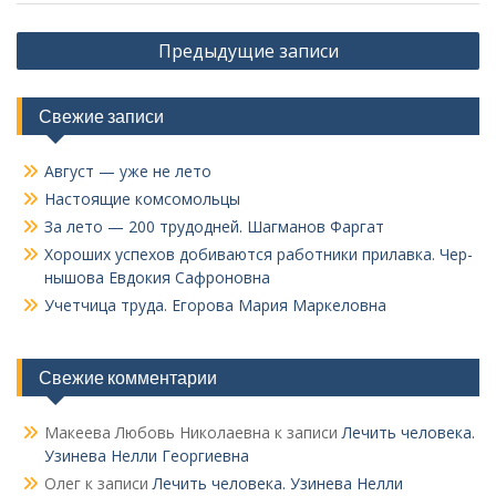
Навигация
Предыдущие записи
по
записям
Свежие записи
Август — уже не лето
Настоящие комсомольцы
За лето — 200 трудодней. Шагманов Фаргат
Хороших успехов добиваются работники прилавка. Чер­
нышова Евдокия Сафроновна
Учетчица труда. Его­рова Мария Маркеловна
Свежие комментарии
Макеева Любовь Николаевна
к записи
Лечить человека.
Узинева Нелли Георгиевна
Олег
к записи
Лечить человека. Узинева Нелли