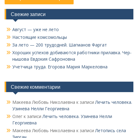
Свежие записи
Август — уже не лето
Настоящие комсомольцы
За лето — 200 трудодней. Шагманов Фаргат
Хороших успехов добиваются работники прилавка. Чер­
нышова Евдокия Сафроновна
Учетчица труда. Его­рова Мария Маркеловна
Свежие комментарии
Макеева Любовь Николаевна
к записи
Лечить человека.
Узинева Нелли Георгиевна
Олег
к записи
Лечить человека. Узинева Нелли
Георгиевна
Макеева Любовь Николаевна
к записи
Летопись села
Зирган