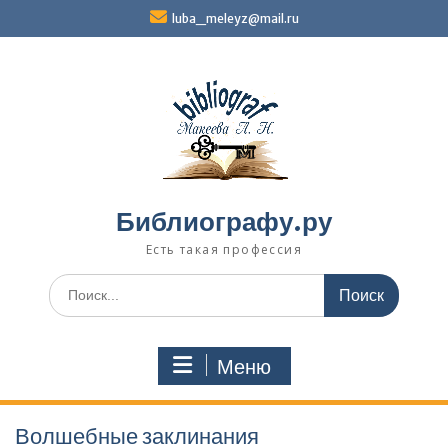
Перейти
luba_meleyz@mail.ru
к
содержимому
Библиографу.ру
Есть такая профессия
Поиск
по:
Меню
Волшебные заклинания