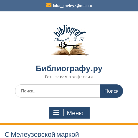
Перейти
luba_meleyz@mail.ru
к
содержимому
Библиографу.ру
Есть такая профессия
Поиск
по:
Меню
С Мелеузовской маркой