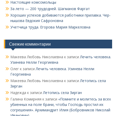
Настоящие комсомольцы
За лето — 200 трудодней. Шагманов Фаргат
Хороших успехов добиваются работники прилавка. Чер­
нышова Евдокия Сафроновна
Учетчица труда. Его­рова Мария Маркеловна
Свежие комментарии
Макеева Любовь Николаевна
к записи
Лечить человека.
Узинева Нелли Георгиевна
Олег
к записи
Лечить человека. Узинева Нелли
Георгиевна
Макеева Любовь Николаевна
к записи
Летопись села
Зирган
Надежда
к записи
Летопись села Зирган
Галина Комирняя
к записи
«Помните и молитесь за всех
убиенных на поле брани, чтобы Господь простил их
согрешения». Архимандрит Илия (Бобровников Николай
Иванович)