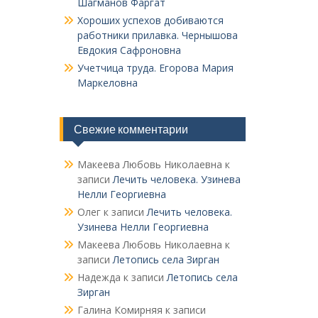
Шагманов Фаргат
Хороших успехов добиваются
работники прилавка. Чер­нышова
Евдокия Сафроновна
Учетчица труда. Его­рова Мария
Маркеловна
Свежие комментарии
Макеева Любовь Николаевна
к
записи
Лечить человека. Узинева
Нелли Георгиевна
Олег
к записи
Лечить человека.
Узинева Нелли Георгиевна
Макеева Любовь Николаевна
к
записи
Летопись села Зирган
Надежда
к записи
Летопись села
Зирган
Галина Комирняя
к записи