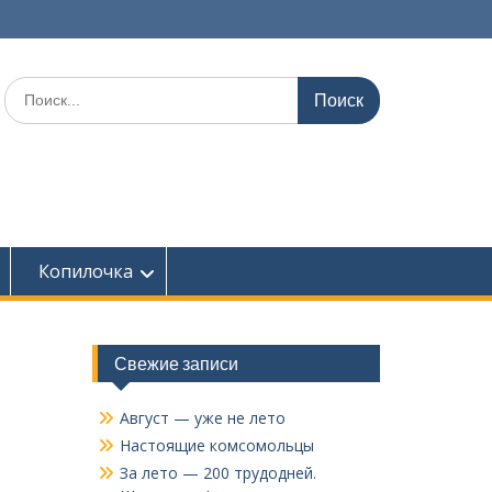
Поиск
по:
Копилочка
Свежие записи
Август — уже не лето
Настоящие комсомольцы
За лето — 200 трудодней.