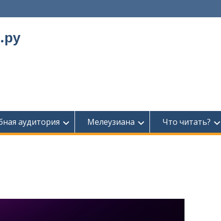
.ру
бная аудитория
Мелеузиана
Что читать?