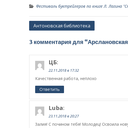
Фестиваль буктрейлеров по книге Л. Лагина 
Навигация
Антоновская библиотека
по
записям
3 комментария для “Арслановская
ЦБ
:
22.11.2018 в 17:32
Качественная работа, неплохо
Ответить
Luba
:
23.11.2018 в 20:27
Залия! С почином тебя! Молодец! Освоила нов