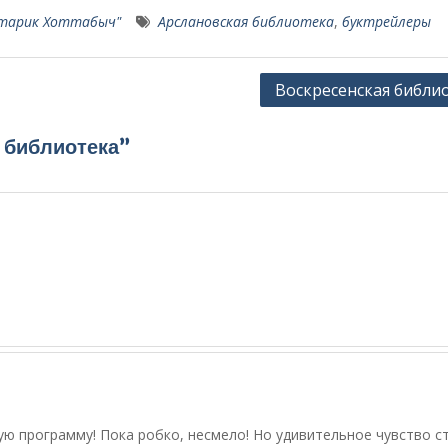
"Старик Хоттабыч"
Арслановская библиотека
,
буктрейлеры
Воскресенская библи
 библиотека”
ую программу! Пока робко, несмело! Но удивительное чувство ст