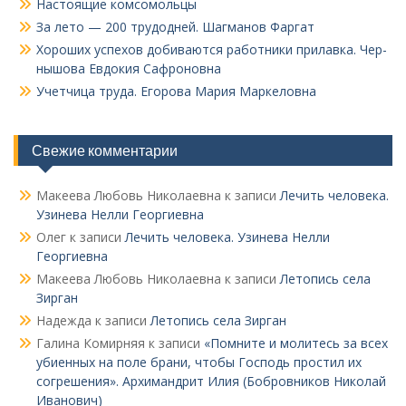
Настоящие комсомольцы
За лето — 200 трудодней. Шагманов Фаргат
Хороших успехов добиваются работники прилавка. Чер­
нышова Евдокия Сафроновна
Учетчица труда. Его­рова Мария Маркеловна
Свежие комментарии
Макеева Любовь Николаевна
к записи
Лечить человека.
Узинева Нелли Георгиевна
Олег
к записи
Лечить человека. Узинева Нелли
Георгиевна
Макеева Любовь Николаевна
к записи
Летопись села
Зирган
Надежда
к записи
Летопись села Зирган
Галина Комирняя
к записи
«Помните и молитесь за всех
убиенных на поле брани, чтобы Господь простил их
согрешения». Архимандрит Илия (Бобровников Николай
Иванович)