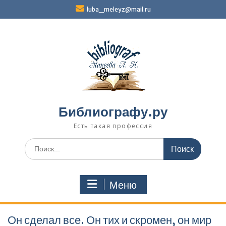
Перейти
luba_meleyz@mail.ru
к
содержимому
Библиографу.ру
Есть такая профессия
Поиск
по:
Меню
Он сделал все. Он тих и скромен, он мир