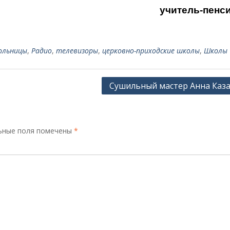
учитель-пенс
ольницы
,
Радио
,
телевизоры
,
церковно-приходские школы
,
Школы
Сушильный мастер Анна Каз
ьные поля помечены
*