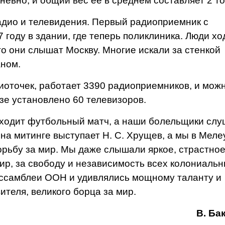
невно, и общий вес ее в среднем состав­ляет 2 т
ио и теле­видения. Первый радио­приемник с
го­ду в здании, где теперь поликлиника. Люди хо
о они слы­шат Москву. Многие иска­ли за стенкой
ном.
оточек, ра­ботает 3390 радиоприемни­ков, и мож
узе установлено 60 телевизоров.
одит футболь­ный матч, а наши болель­щики сл
 на митинге выступает Н. С. Хрущев, а мы в Меле
рьбу за мир. Мы даже слышали яркое, страстно
ир, за свободу и не­зависимость всех колониаль
с­самблеи ООН и удивлялись мощному таланту и
теля, великого борца за мир.
В. Ба