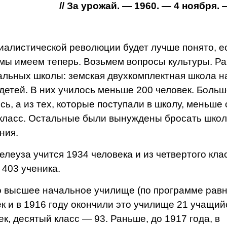
// За урожай. — 1960. — 4 ноября. —
алистиче­ской революции будет луч­ше понято, е
 мы имеем теперь. Возь­мем вопросы культуры.
Ра
аль­ных школы: земская двух­комплектная школа н
 детей. В них училось меньше 200 человек. Боль
сь, а из тех, которые поступали в школу, мень­ше
 класс. Остальные были вынуждены бросать шко­
ния.
еуза учится 1934 человека и из четвертого кла
 403 ученика.
о высшее начальное училище (по программе рав
к и в 1916 году окончили это училище 21 учащий
ек, де­сятый класс — 93.
Раньше, до 1917 года, в