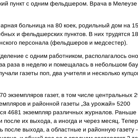
ий пункт с одним фельдшером. Врача в Мелеузе
ная боль­ница на 80 коек, родиль­ный дом на 15
чебных и фельд­шерских пунктов. В них трудятся 1
н­ского персонала (фельд­шеров и медсестер).
еление с од­ним работником, располага­лось оно
два раза в неделю и помещалась в небольшом ба­у
учали газеты поп, два учителя и несколько купцо
0 экземпля­ров газет, в том числе центральных 
земпляров и район­ной газеты „За урожай» 5200
тся 4681 экземпляр различных журналов. Раньше
и после их выхода, а иногда и через месяц. Те­пе
ь после выхода, а областные и районную газету 