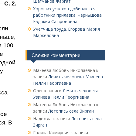
Шагманов Фаргат
 С. 2.
Хороших успехов добиваются
работники прилавка. Чер­нышова
Евдокия Сафроновна
сли
Учетчица труда. Его­рова Мария
Маркеловна
ньше,
а 100
ше
Свежие комментарии
 одной
Макеева Любовь Николаевна
к
лу
записи
Лечить человека. Узинева
Нелли Георгиевна
Олег
к записи
Лечить человека.
сса
Узинева Нелли Георгиевна
Макеева Любовь Николаевна
к
записи
Летопись села Зирган
ное
Надежда
к записи
Летопись села
ся.
В
Зирган
Галина Комирняя
к записи