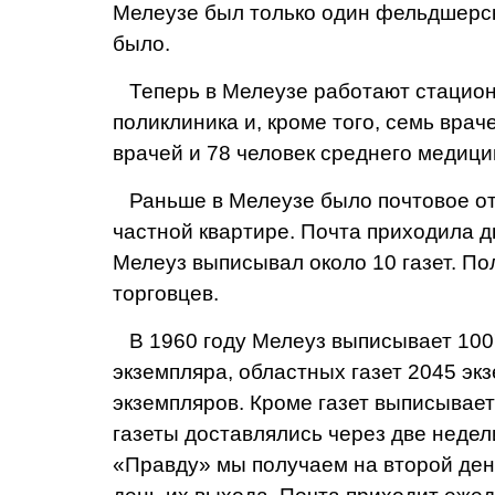
Мелеузе был только один фельдшерск
было.
Теперь в Мелеузе ра­ботают стационар
по­ликлиника и, кроме того, семь вра
врачей и 78 человек среднего медици
Раньше в Мелеузе было почтовое отд
частной квар­тире. Почта приходила 
Мелеуз выписывал около 10 газет. Пол
торговцев.
В 1960 году Мелеуз вы­писывает 1007
экзем­пляра, областных газет 2045 эк
экземпляров. Кроме газет выписывае
газеты до­ставлялись через две не­дел
«Правду» мы полу­чаем на второй ден