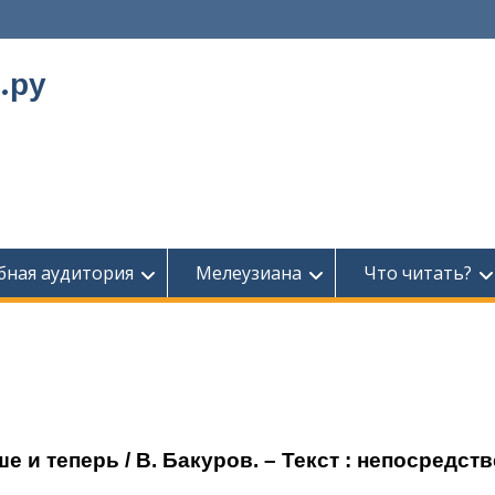
.ру
бная аудитория
Мелеузиана
Что читать?
е и теперь / В. Бакуров. – Текст : непосредст