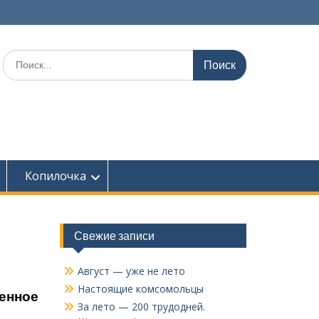
Поиск
по:
Копилочка
Свежие записи
Август — уже не лето
Настоящие комсомольцы
венное
За лето — 200 трудодней.