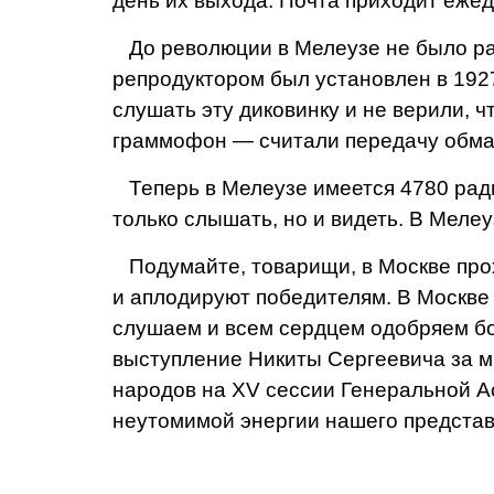
день их выхода. Почта прихо­дит ежед
До революции в Мелеузе не было рад
репродуктором был установлен в 1927 
слушать эту диковинку и не верили, чт
граммофон — считали передачу обма
Теперь в Мелеузе име­ется 4780 ради
только слышать, но и видеть. В Меле
Подумайте, товарищи, в Москве прох
и аплоди­руют победителям. В Мо­скве
слушаем и всем сердцем одобряем бо
выступ­ление Никиты Сергеевича за м
народов на XV сессии Генеральной А
неутомимой энергии нашего представи