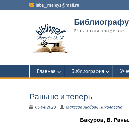
Перейти
luba_meleyz@mail.ru
к
содержимому
Библиографу
Есть такая профессия
Главная
Библиография
Уче
Раньше и теперь
06.04.2020
Макеева Любовь Николаевна
Бакуров, В. Раньш