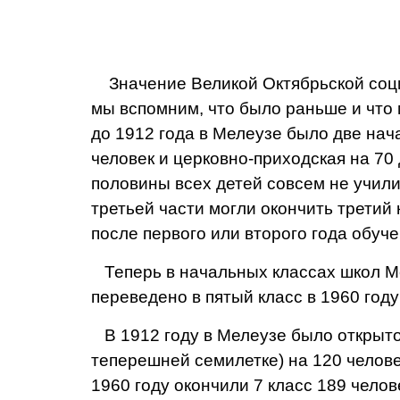
Значение Великой Ок­тябрьской соци
мы вспом­ним, что было раньше и что
до 1912 года в Мелеузе было две нач
человек и церковно-при­ходская на 70
половины всех детей совсем не учи­ли
третьей части могли окончить третий
после первого или вто­рого года обуче
Теперь в начальных классах школ Мел
пе­реведено в пятый класс в 1960 году
В 1912 году в Мелеузе было открыт
теперешней семилетке) на 120 челове
1960 году окончили 7 класс 189 челов