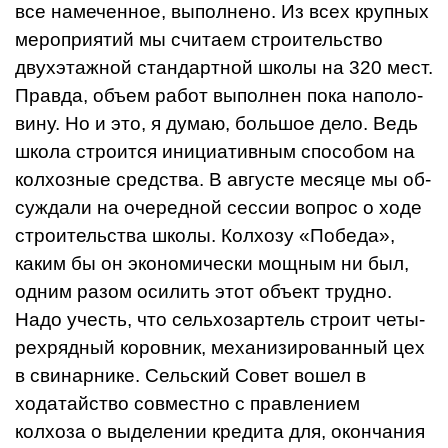
все наме­ченное, выполнено. Из всех крупных
мероприятий мы счи­таем строительство
двухэтажной стандартной школы на 320 мест.
Правда, объем работ выполнен пока наполо­
вину. Но и это, я думаю, большое дело. Ведь
школа строится инициативным спо­собом на
колхозные средст­ва. В августе месяце мы об­
суждали на очередной сес­сии вопрос о ходе
строительства школы. Колхозу «Побе­да»,
каким бы он экономиче­ски мощным ни был,
одним разом осилить этот объект трудно.
Надо учесть, что сельхозартель строит четы­
рехрядный коровник, меха­низированный цех
в свинар­нике. Сельский Совет вошел в
ходатайство совместно с правлением
колхоза о выде­лении кредита для, оконча­ния