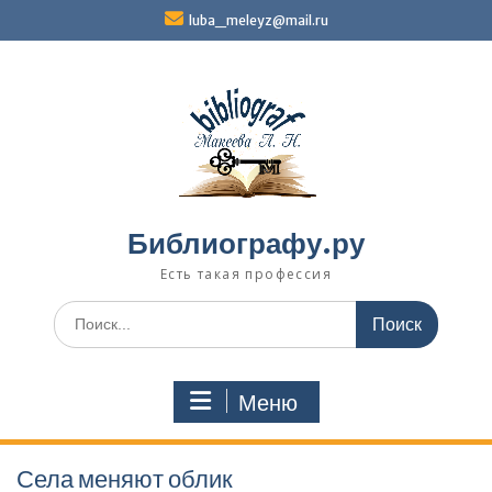
Перейти
luba_meleyz@mail.ru
к
содержимому
Библиографу.ру
Есть такая профессия
Поиск
по:
Меню
Села меняют облик