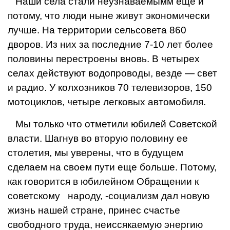
Наши села стали неузнаваемымм еще и
потому, что люди ныне живут экономиче­ски
лучше. На территории сельсовета 860
дворов. Из них за последние 7-10 лет более
половины перестроены вновь. В четырех
селах дей­ствуют водопроводы, везде — свет
и радио. У колхозников 70 телевизоров, 150
мото­циклов, четыре легковых автомобиля.
Мы только что отметили юбилей Советской
власти. Шагнув во вторую половину ее
столетия, мы уверены, что в будущем
сделаем на своем пути еще больше. По­тому,
как говорится в юбилейном Обращении к
совет­скому народу, -социализм дал новую
жизнь нашей стра­не, принес счастье
свободно­го труда, неиссякаемую энер­гию