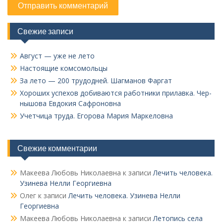
Свежие записи
Август — уже не лето
Настоящие комсомольцы
За лето — 200 трудодней. Шагманов Фаргат
Хороших успехов добиваются работники прилавка. Чер­
нышова Евдокия Сафроновна
Учетчица труда. Его­рова Мария Маркеловна
Свежие комментарии
Макеева Любовь Николаевна
к записи
Лечить человека.
Узинева Нелли Георгиевна
Олег
к записи
Лечить человека. Узинева Нелли
Георгиевна
Макеева Любовь Николаевна
к записи
Летопись села