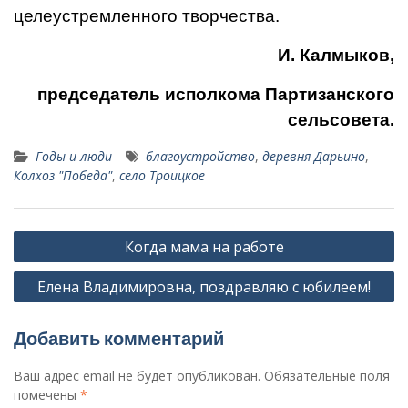
целеустремленного творчества.
И. Калмыков,
председатель исполкома Партизанского
сельсовета.
Годы и люди
благоустройство
,
деревня Дарьино
,
Колхоз "Победа"
,
село Троицкое
Навигация
Когда мама на работе
по
Елена Владимировна, поздравляю с юбилеем!
записям
Добавить комментарий
Ваш адрес email не будет опубликован.
Обязательные поля
помечены
*