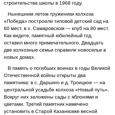
строительства школы в 1968 году.
Нынешним летом труже­ники колхоза
«Победа» по­строили типовой детский сад на
60 мест, в х. Самаровском — клуб на 80 мест.
Как видите, памятный юбилейный год
оставил много примеча­тельного. Двадцать
две кол­хозные семьи справили ново­селье в
новых домах.
В память о погибших вои­нах в годы Великой
Отече­ственной войны открыты два
памятника: в с. Дарьино и д. Троицкое — на
центральной усадьбе колхоза «Новый путь».
Вокруг них заложены сады с яблонями и
цветами. Третий памятник намечено
установить в Старой Казанковке весной