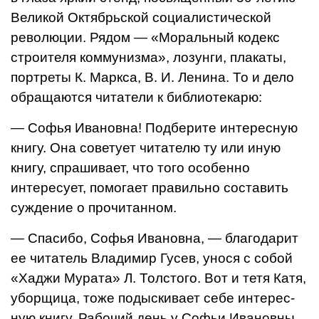
Великой Октябрьской социалистической
революции. Рядом — «Моральный кодекс
строителя коммунизма», лозун­ги, плакаты,
портреты К. Мар­кса, В. И. Ленина.
То и дело
обращаются чита­тели к библиотекарю:
— Софья Ивановна! Подберите интересную
книгу.
Она советует читателю ту или иную
книгу, спрашивает, что того особенно
интересует, помогает правильно составить
суждение о прочитанном.
— Спасибо, Софья Ивановна, — благодарит
ее читатель Влади­мир Гусев, унося с собой
«Хад­жи Мурата» Л. Толстого.
Вот и тетя Катя,
уборщица, тоже подыскивает себе интерес­
ную книгу.
Рабочий день у Софьи Ива­новны