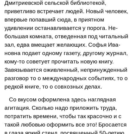
Дмитриевской сельской библиотекой,
приветливо встречает людей. Новый человек,
впервые попавший сюда, в приятном
удивлении ос­танавливается у порога. Не­
большая комната, отведенная под читальный
зал, едва вме­щает желающих. Софья Ива­
новна подает одному газету, другому журнал,
кому-то сове­тует прочитать новую книгу.
Завязывается оживленный, не­принужденный
разговор то о международных событиях, то о
редкой книге, то о совхозных делах.
Со вкусом оформлена здесь наглядная
агитация. Сколько надо приложить труда,
потратить времени, чтобы так кра­сочно и с
такой любовью офор­мить все это! Бросается
в гла­за яркий стенд, посвященный 50-летию