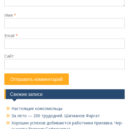
Имя
*
Email
*
Сайт
Свежие записи
Настоящие комсомольцы
За лето — 200 трудодней. Шагманов Фаргат
Хороших успехов добиваются работники прилавка. Чер­
нышова Евдокия Сафроновна