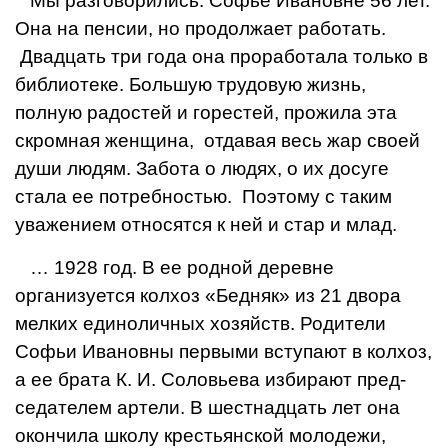
Мы разговорились. Софье Ивановне 56 лет.
Она на пен­сии, но продолжает работать.
Двадцать три года она проработала только в
библиотеке.
Большую трудовую жизнь,
полную радостей и горестей, прожила эта
скромная женщина, отдавая весь жар своей
души людям. Забота о людях, о их досуге
стала ее потребностью. Поэтому с таким
уважением относятся к ней и стар и млад.
… 1928 год. В ее родной деревне
организуется колхоз «Бедняк» из 21 двора
мелких единоличных хозяйств. Родители
Софьи Ивановны первыми вступают в колхоз,
а ее брата
К. И. Соловьева избирают пред­
седателем артели. В шестнадцать лет она
окончила школу крестьянской молодежи,