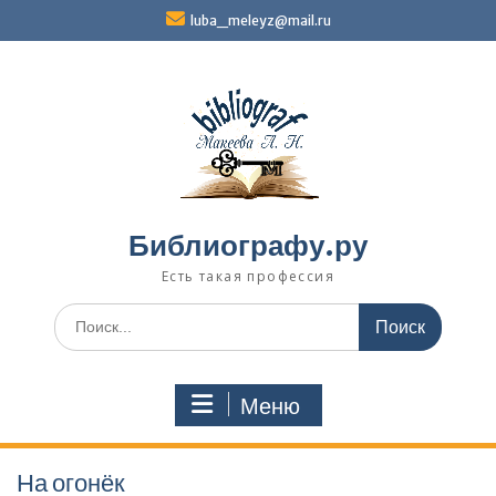
Перейти
luba_meleyz@mail.ru
к
содержимому
Библиографу.ру
Есть такая профессия
Поиск
по:
Меню
На огонёк