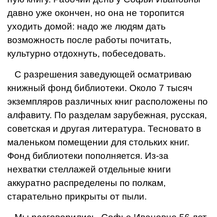
давно уже окончен, но она не торопится
уходить до­мой: надо же людям дать
возможность после работы почи­тать,
культурно отдохнуть, по­беседовать.
С разрешения заведующей осматриваю
книжный фонд биб­лиотеки. Около 7 тысяч
экзем­пляров различных книг распо­ложены по
алфавиту. По разде­лам зарубежная, русская,
совет­ская и другая литература. Тес­новато в
маленьком помещении для стольких книг.
Фонд биб­лиотеки пополняется. Из-за
нехватки стеллажей отдельные книги
аккуратно распределены по полкам,
старательно прикрыты от пыли.