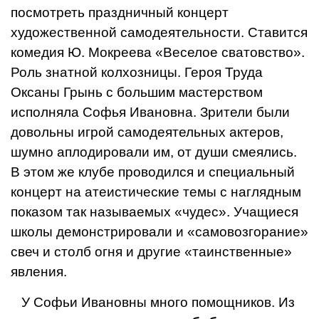
посмотреть празд­ничный концерт
художественной самодеятельности. Ставится
комедия Ю. Мокреева «Веселое сватовство».
Роль знатной колхозницы. Героя Труда
Оксаны Грынь с большим мастерством
исполняла Софья Ивановна.
Зрители были
довольны игрой самодеятельных актеров,
шум­но аплодировали им, от души смеялись.
В этом же клубе проводился и специальный
кон­церт на атеистические темы с наглядным
показом так называ­емых «чудес». Учащиеся
школы демонстрировали и «самовозго­рание»
свеч и столб огня и другие «таинственные»
явления.
У Софьи Ивановны много по­мощников. Из