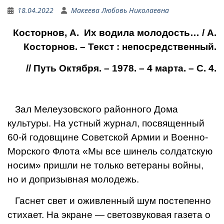
18.04.2022
Макеева Любовь Николаевна
Косторнов, А.
Их водила молодость…
/ А.
Косторнов. – Текст : непосредственный.
// Путь Октября. – 1978. – 4 марта. – С. 4.
Зал Мелеузовского район­ного Дома
культуры. На уст­ный журнал, посвященный
60-й годовщине Советской Армии и Военно-
Морского Флота «Мы все шинель сол­датскую
носим» пришли не только ветераны войны,
но и допризывная молодежь.
Гаснет свет и оживлен­ный шум постепенно
стиха­ет. На экране — светозвуко­вая газета о