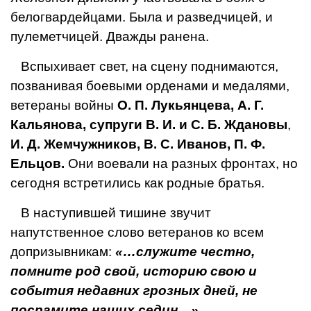
белогвардей­цами. Была и разведчицей, и
пулеметчицей. Дважды ра­нена.
Вспыхивает свет, на сце­ну поднимаются,
позванивая боевыми орденами и меда­лями,
ветераны войны
О. П. Лукьянцева, А. Г.
Кальяно­ва, супруги В. И. и С. Б. Ждановы
,
И. Д. Жемчужни­ков, В. С. Иванов, П. Ф.
Ельцов.
Они воевали на раз­ных фронтах, но
сегодня встретились как родные братья.
В наступившей тишине звучит
напутственное слово ветеранов ко всем
допризыв­никам:
«…служите честно,
помните род свой, историю свою и
события недавних грозных дней, не
посрамите наших седин…».