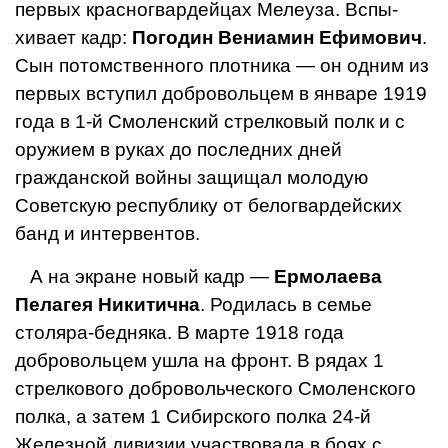
первых красно­гвардейцах Мелеуза. Вспы­
хивает кадр:
Погодин Ве­ниамин Ефимович
.
Сын потомственного плотника — он одним из
первых вступил добровольцем в январе 1919
года в 1-й Смоленский стрел­ковый полк и с
оружием в руках до последних дней
гражданской войны защи­щал молодую
Советскую республику от белогвардейских
банд и интервентов.
А на экране новый кадр —
Ермолаева
Пелагея Ни­китична
. Родилась в семье
столяра-бедняка. В марте 1918 года
добровольцем уш­ла на фронт. В рядах 1
стрелкового добровольческо­го Смоленского
полка, а за­тем 1 Сибирского полка 24-й
Железной дивизии участво­вала в боях с