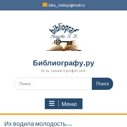
Перейти
luba_meleyz@mail.ru
к
содержимому
Библиографу.ру
Есть такая профессия
Поиск
по:
Меню
Их водила молодость…