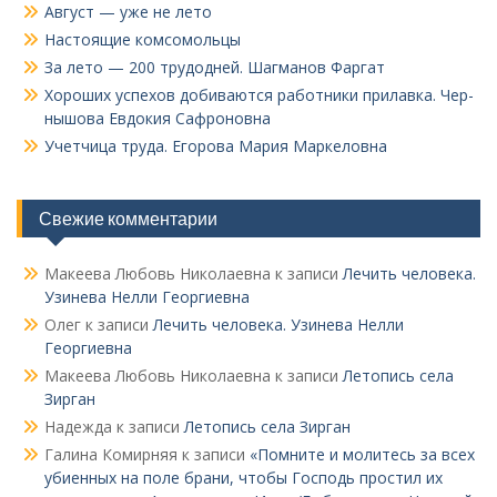
Август — уже не лето
Настоящие комсомольцы
За лето — 200 трудодней. Шагманов Фаргат
Хороших успехов добиваются работники прилавка. Чер­
нышова Евдокия Сафроновна
Учетчица труда. Его­рова Мария Маркеловна
Свежие комментарии
Макеева Любовь Николаевна
к записи
Лечить человека.
Узинева Нелли Георгиевна
Олег
к записи
Лечить человека. Узинева Нелли
Георгиевна
Макеева Любовь Николаевна
к записи
Летопись села
Зирган
Надежда
к записи
Летопись села Зирган
Галина Комирняя
к записи
«Помните и молитесь за всех
убиенных на поле брани, чтобы Господь простил их