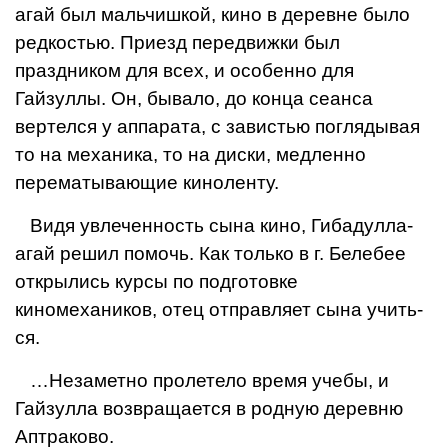
агай был мальчишкой, кино в дерев­не было
редкостью. Приезд передвижки был
праздником для всех, и особенно для
Гайзуллы. Он, бывало, до конца сеанса
вертелся у ап­парата, с завистью погляды­вая
то на механика, то на диски, медленно
перематы­вающие киноленту.
Видя увлеченность сына кино, Гибадулла-
агай решил помочь. Как только в г. Белебее
открылись курсы по подготовке
киномехаников, отец отправляет сына учить­
ся.
…Незаметно пролетело время учебы, и
Гайзулла возвращается в родную де­ревню
Аптраково.