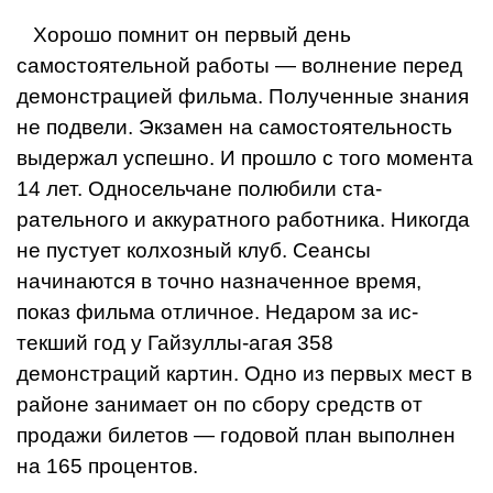
Хорошо помнит он первый день
самостоятельной работы — волнение перед
демон­страцией фильма. Получен­ные знания
не подвели. Эк­замен на самостоятельность
выдержал успешно. И про­шло с того момента
14 лет. Односельчане полюбили ста­
рательного и аккуратного работника. Никогда
не пу­стует колхозный клуб. Сеан­сы
начинаются в точно на­значенное время,
показ филь­ма отличное. Недаром за ис­
текший год у Гайзуллы-агая 358
демонстраций картин. Одно из первых мест в
рай­оне занимает он по сбору средств от
продажи биле­тов — годовой план выполнен
на 165 процентов.