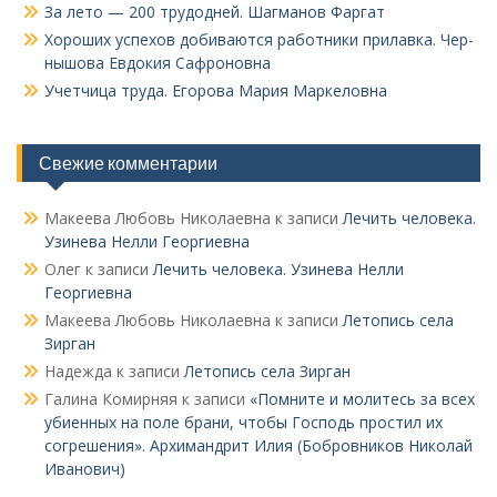
За лето — 200 трудодней. Шагманов Фаргат
Хороших успехов добиваются работники прилавка. Чер­
нышова Евдокия Сафроновна
Учетчица труда. Его­рова Мария Маркеловна
Свежие комментарии
Макеева Любовь Николаевна
к записи
Лечить человека.
Узинева Нелли Георгиевна
Олег
к записи
Лечить человека. Узинева Нелли
Георгиевна
Макеева Любовь Николаевна
к записи
Летопись села
Зирган
Надежда
к записи
Летопись села Зирган
Галина Комирняя
к записи
«Помните и молитесь за всех
убиенных на поле брани, чтобы Господь простил их
согрешения». Архимандрит Илия (Бобровников Николай
Иванович)