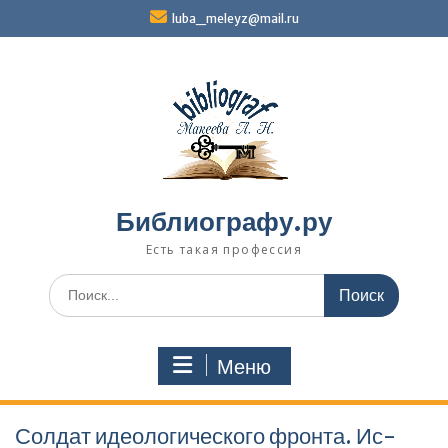
Перейти
luba_meleyz@mail.ru
к
содержимому
Библиографу.ру
Есть такая профессия
Поиск
по:
Меню
Солдат идеологического фронта. Ис­