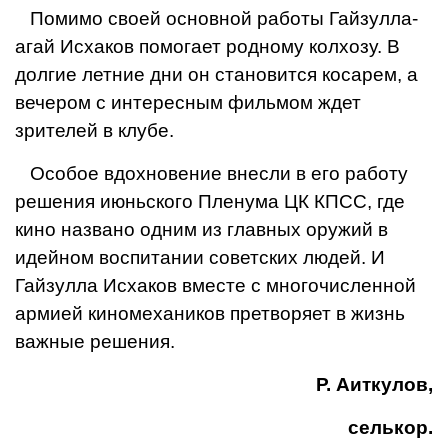
Помимо своей основной работы Гайзулла-
агай Исха­ков помогает родному кол­хозу. В
долгие летние дни он становится косарем, а
вече­ром с интересным фильмом ждет
зрителей в клубе.
Особое вдохновение внес­ли в его работу
решения июньского Пленума ЦК КПСС, где
кино названо од­ним из главных оружий в
идейном воспитании совет­ских людей. И
Гайзулла Ис­хаков вместе с многочислен­ной
армией киномехаников претворяет в жизнь
важные решения.
Р. Аиткулов,
селькор.