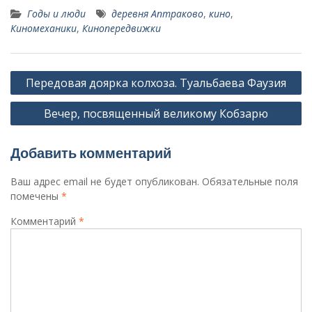
Годы и люди
деревня Аптраково
,
кино
,
Киномеханики
,
Кинопередвижки
Навигация
Передовая доярка колхоза. Туальбаева Фаузия
по
Вечер, посвященный великому Кобзарю
записям
Добавить комментарий
Ваш адрес email не будет опубликован.
Обязательные поля
помечены
*
Комментарий
*