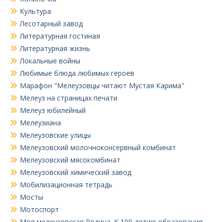
Культура
Лесотарный завод
Литературная гостиная
Литературная жизнь
Локальные войны
Любимые блюда любимых героев
Марафон "Мелеузовцы читают Мустая Карима"
Мелеуз на страницах печати
Мелеуз юбилейный
Мелеузиана
Мелеузовские улицы
Мелеузовский молочноконсервный комбинат
Мелеузовский мясокомбинат
Мелеузовский химический завод
Мобилизационная тетрадь
Мосты
Мотоспорт
Моя мелеузовская Родина. К 100-летию образования