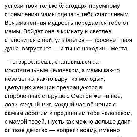
ус­пехи твои только благодаря неуемно­му
стремлению мамы сделать тебя счастливым.
Вся жизненная мудрость передается тебе от
мамы. Войдет она в комнату и светлее
становится с ней, улыбнется — просияет твоя
душа, взгрустнет — и ты не находишь места.
Ты взрослеешь, становишься са­
мостоятельным человеком, а мамы как-то
незаметно, как-то вдруг из мо­лодых,
цветущих женщин превращаются в
сгорбленных старушек. Смот­ри же на нее,
лови каждый миг, каж­дый час общения с
самым дорогим и преданным тебе человеком,
с мамой твоей. Пусть как можно дольше длит­
ся твое детство — вопреки всему, именно