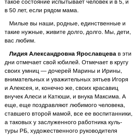
такое состояние испытыва­ет человек и в 5, и
в 50 лет, если ря­дом мама.
Милые вы наши, родные, един­ственные и
такие нужные, живите долго, долго. Мы, дети,
вас любим.
Лидия Александровна Ярославцева
в эти
дни отмечает свой юбилей. Отме­чает в кругу
своих умниц — дочерей Марины и Ирины,
внимательных и уважи­тельных зятьев Игоря
и Алексея, и, конечно же, своих красавиц
внучек Алеси и Катюши, и внука Максима. А
еще, еще поздравляют любимого человека,
ставше­го второй мамой, все ее воспитанники,
а таковых у заслуженного работника куль­
туры РБ, художественного руководителя