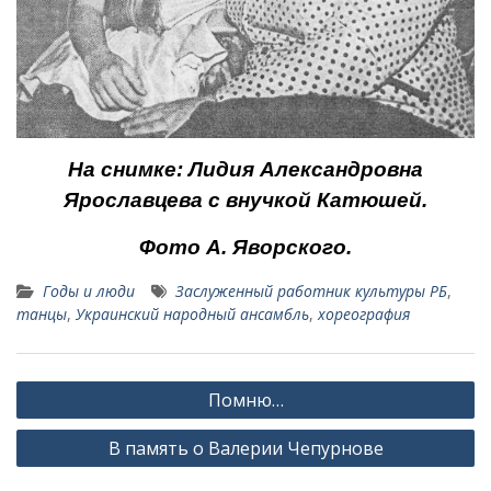
На снимке: Лидия Александровна
Ярославцева с внучкой Катюшей.
Фото А. Яворского.
Годы и люди
Заслуженный работник куль­туры РБ
,
танцы
,
Украинский народный ансамбль
,
хореография
Навигация
Помню…
по
В память о Валерии Чепурнове
записям