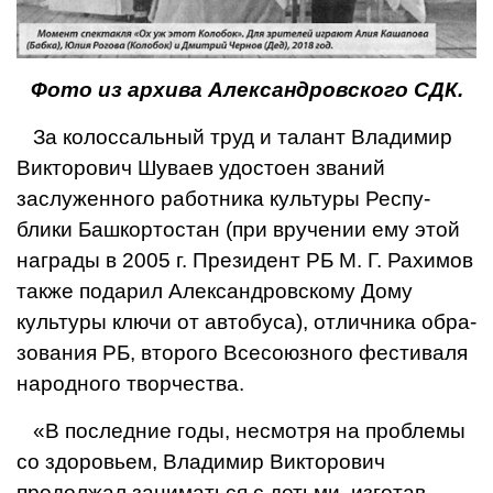
Фото из архива Александровского СДК.
За колоссальный труд и талант Влади­мир
Викторович Шуваев удостоен званий
заслуженного работника культуры Респу­
блики Башкортостан (при вручении ему этой
награды в 2005 г. Президент РБ М. Г. Рахимов
также по­дарил Александров­скому Дому
культу­ры ключи от автобу­са), отличника обра­
зования РБ, второго Всесоюзного фестиваля
народно­го творчества.
«В последние годы, несмотря на пробле­мы
со здоровьем, Владимир Викторович
продолжал занимать­ся с детьми, изготав­