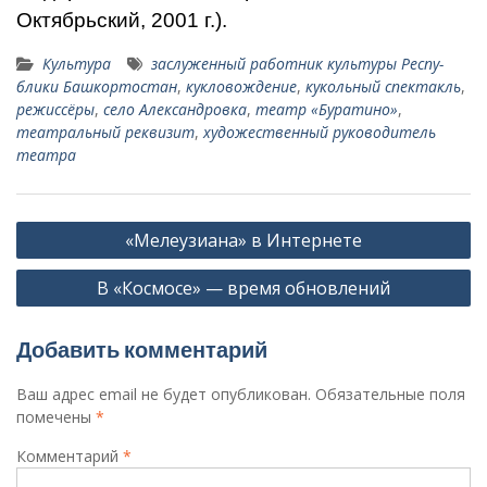
Октябрьский, 2001 г.).
Культура
заслуженный работник культуры Респу­
блики Башкортостан
,
кукловождение
,
кукольный спектакль
,
режис­сёры
,
село Александровка
,
театр «Буратино»
,
театральный реквизит
,
художественный руко­водитель
театра
Навигация
«Мелеузиана» в Интернете
по
В «Космосе» — время обновлений
записям
Добавить комментарий
Ваш адрес email не будет опубликован.
Обязательные поля
помечены
*
Комментарий
*