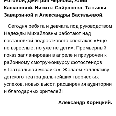
Роговой, Дмитрия Чернова, Алии
Кашаповой, Никиты Сайранова, Татьяны
За­варзиной и Александры Васильевой.
Сегодня ребята и девчата под руковод­ством
Надежды Михайловны работают над
постановкой подросткового спектакля «Ещё
не взрослые, но уже не дети». Премьерный
показ запланирован в апреле и приурочен к
районному смотру-конкурсу фотостен­дов
«Театральная мозаика». Желаем кол­лективу
детского театра дальнейших твор­ческих
успехов, новых высот, расширения аудитории
и благодарных зрителей!
Александр Корицкий.