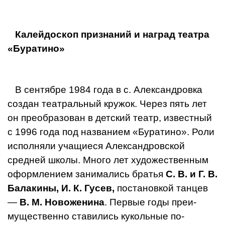
Калейдоскоп признаний и наград театра
«Буратино»
В сентябре 1984 года в с. Александров­ка
создан театральный кружок. Через пять лет
он преобразован в детский те­атр, известный
с 1996 года под названи­ем «Буратино». Роли
исполняли учащи­еся Александровской
средней школы. Много лет художественным
оформле­нием занимались братья
С. В. и Г. В.
Ба­лакины, И. К. Гусев,
постановкой танцев
—
В. М. Новоженина
. Первые годы преи­
мущественно ставились кукольные по­