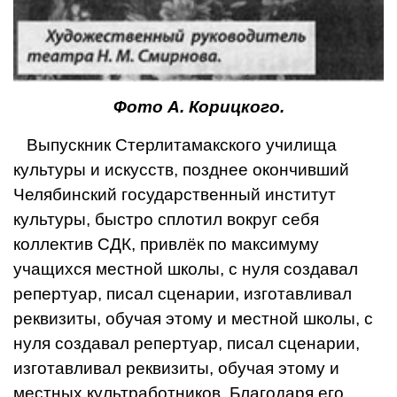
Фото А. Корицкого.
Выпускник Стерлитамакского учили­ща
культуры и искусств, позднее окончив­ший
Челябинский государственный институт
культуры, быстро сплотил вокруг себя
коллектив СДК, при­влёк по максимуму
учащихся местной школы, с нуля созда­вал
репертуар, писал сценарии, изго­тавливал
реквизиты, обучая этому и местной школы, с
нуля созда­вал репертуар, пи­сал сценарии,
изго­тавливал реквизиты, обучая этому и
мест­ных культработников. Благодаря его