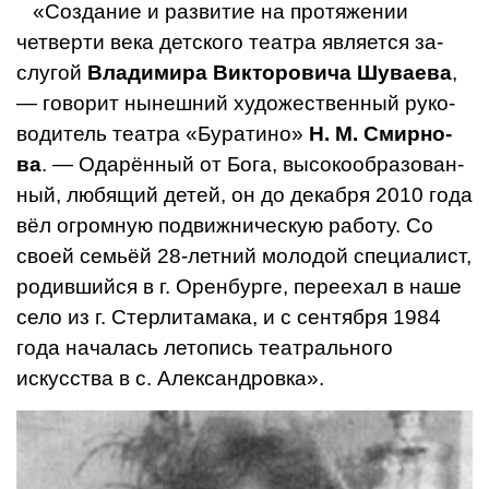
«Создание и развитие на протяжении
четверти века детского театра является за­
слугой
Владимира Викторовича Шуваева
,
— говорит нынешний художественный руко­
водитель театра «Буратино»
Н. М. Смирно­
ва
. — Одарённый от Бога, высокообразован­
ный, любящий детей, он до декабря 2010 года
вёл огромную подвижническую ра­боту. Со
своей семьёй 28-летний молодой специалист,
родившийся в г. Оренбурге, пе­реехал в наше
село из г. Стерлитамака, и с сентября 1984
года началась летопись те­атрального
искусства в с. Александровка».