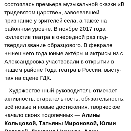
состоялась премьера музыкаль­ной сказки «В
тридевятом царстве», завое­вавшей
признание у зрителей села, а так­же на
районном уровне. В ноябре 2017 го­да
коллектив театра в очередной раз под­
твердил звание образцового. В феврале
нынешнего года юные актёры и актрисы из с.
Александровка участвовали в открытии в
нашем районе Года театра в России, высту­
пая на сцене ГДК.
Художественный руководитель отме­чает
активность, старательность, обяза­тельность,
всё новые и новые достиже­ния, творческое
начало своих подопечных —
Алины
Кольцовой, Татьяны Мироновой, Юлии