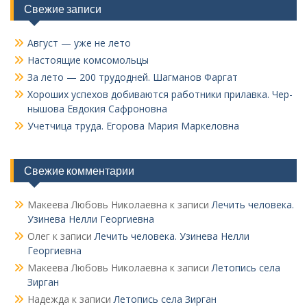
Свежие записи
Август — уже не лето
Настоящие комсомольцы
За лето — 200 трудодней. Шагманов Фаргат
Хороших успехов добиваются работники прилавка. Чер­
нышова Евдокия Сафроновна
Учетчица труда. Его­рова Мария Маркеловна
Свежие комментарии
Макеева Любовь Николаевна
к записи
Лечить человека.
Узинева Нелли Георгиевна
Олег
к записи
Лечить человека. Узинева Нелли
Георгиевна
Макеева Любовь Николаевна
к записи
Летопись села
Зирган
Надежда
к записи
Летопись села Зирган