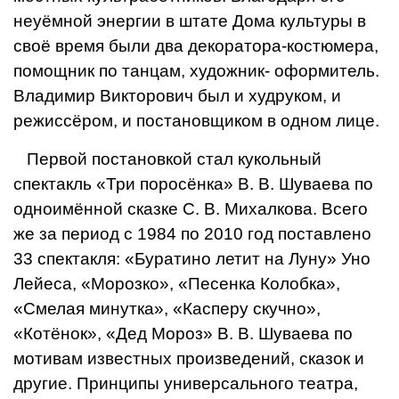
неуёмной энергии в штате Дома культуры в
своё время были два декоратора-ко­стюмера,
помощник по танцам, художник- оформитель.
Влади­мир Викторович был и худруком, и
режис­сёром, и постанов­щиком в одном лице.
Первой постанов­кой стал кукольный
спектакль «Три поросёнка» В. В. Шуваева по
одноимённой сказке С. В. Михалкова. Всего
же за период с 1984 по 2010 год по­ставлено
33 спектакля: «Буратино летит на Луну» Уно
Лейеса, «Морозко», «Песенка Ко­лобка»,
«Смелая минутка», «Касперу скуч­но»,
«Котёнок», «Дед Мороз» В. В. Шуваева по
мотивам известных произведений, ска­зок и
другие. Принципы универсального
театра,