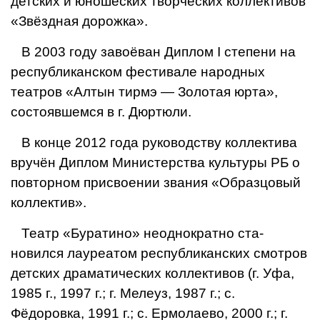
детских и юношеских творческих кол­лективов
«Звёздная дорожка».
В 2003 году завоёван Диплом I степени на
республиканском фестивале народ­ных
театров «Алтын тирмэ — Золотая юр­та»,
состоявшемся в г. Дюртюли.
В конце 2012 года руководству коллек­тива
вручён Диплом Министерства куль­туры РБ о
повторном присвоении звания «Образцовый
коллектив».
Театр «Буратино» неоднократно ста­
новился лауреатом республиканских смотров
детских драматических коллек­тивов (г. Уфа,
1985 г., 1997 г.; г. Мелеуз, 1987 г.; с.
Фёдоровка, 1991 г.; с. Ермолае­во, 2000 г.; г.