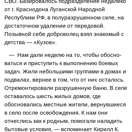
СВО. Базировалось подразделение недалеко
от г. Краснодона Луганской На­родной
Республики РФ, в полуразрушен­ном селе, на
достаточном удалении от пе­редовой.
Позывной себе доброволец взял знакомый с
детства — «Кузов».
— Нам дали неделю на то, чтобы обосно­
ваться и приступить к выполнению бое­вых
задач. Жили небольшими группами в домах и
подвалах, вернее в том, что от них осталось.
Отремонтировали разрушенную баню. В селе
оставалось шесть жилых до­мов, где
обосновались местные жители, вернувшиеся
в село после освобождения. К нам они
отнеслись как к родным, помо­гали наладить
бытовые условия, — вспоми­нает Кирилл К.