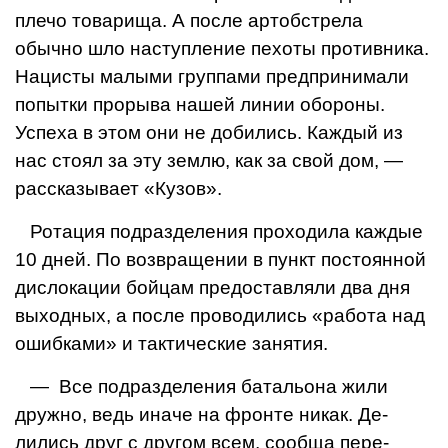
плечо товарища. А после артобстрела
обычно шло наступление пе­хоты противника.
Нацисты малыми груп­пами предпринимали
попытки проры­ва нашей линии обороны.
Успеха в этом они не добились. Каждый из
нас стоял за эту землю, как за свой дом, —
рассказыва­ет «Кузов».
Ротация подразделения проходила каж­дые
10 дней. По возвращении в пункт по­стоянной
дислокации бойцам предоставляли два дня
выходных, а после проводились «работа над
ошибками» и тактичес­кие занятия.
— Все подразделения батальона жили
дружно, ведь иначе на фронте никак. Де­
лились друг с другом всем, сообща пере­