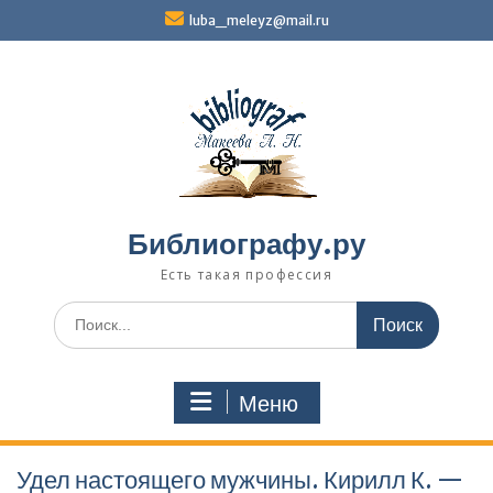
Перейти
luba_meleyz@mail.ru
к
содержимому
Библиографу.ру
Есть такая профессия
Поиск
по:
Меню
Удел настоящего мужчины. Кирилл К. —