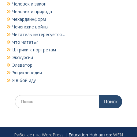
Человек и закон
Человек и природа
Чехардаинформ
Чеченские войны
Читатель интересуется…
Что читать?
Штрихи к портретам
Экскурсии
Элеватор
Энциклопедии
Я в бой иду
Поиск
по:
Работает на WordPress
|
Education Hub автор:
WEN