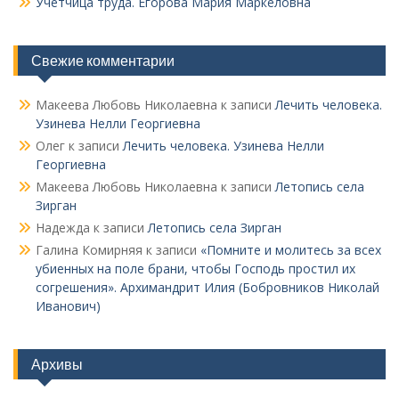
Учетчица труда. Его­рова Мария Маркеловна
Свежие комментарии
Макеева Любовь Николаевна
к записи
Лечить человека.
Узинева Нелли Георгиевна
Олег
к записи
Лечить человека. Узинева Нелли
Георгиевна
Макеева Любовь Николаевна
к записи
Летопись села
Зирган
Надежда
к записи
Летопись села Зирган
Галина Комирняя
к записи
«Помните и молитесь за всех
убиенных на поле брани, чтобы Господь простил их
согрешения». Архимандрит Илия (Бобровников Николай
Иванович)
Архивы