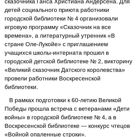
сказоч­ника Ганса Христиана Андер­сена. Для
детей социального приюта работники
городской библиотеки № 4 организовали
игровую программу «Сказоч­ник на все
времена», а лите­ратурный утренник «В
стране Оле-Лукойе» с приглашением
учащихся школы-интерната прошел в
городской детской библиотеке № 2, виктори­ну
«Великий сказочник Датского королевства»
провели работники Воскресенской
библиотеки.
В рамках подготовки к 60-летию Великой
Победы про­шла встреча с ветеранами «Дети
войны» в городской библиотеке № 4, а в
Воскре­сенской библиотеке — конкурс чтецов
«Войной опаленные строки».