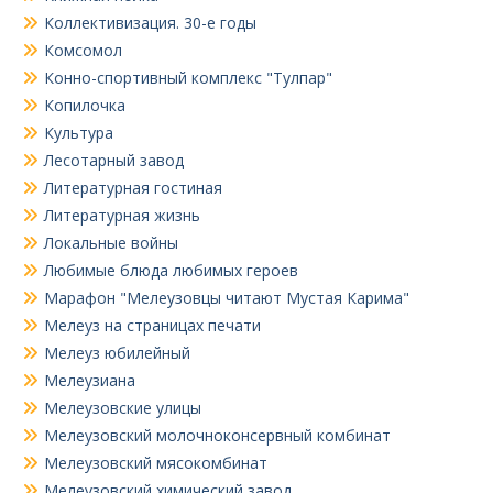
Коллективизация. 30-е годы
Комсомол
Конно-спортивный комплекс "Тулпар"
Копилочка
Культура
Лесотарный завод
Литературная гостиная
Литературная жизнь
Локальные войны
Любимые блюда любимых героев
Марафон "Мелеузовцы читают Мустая Карима"
Мелеуз на страницах печати
Мелеуз юбилейный
Мелеузиана
Мелеузовские улицы
Мелеузовский молочноконсервный комбинат
Мелеузовский мясокомбинат
Мелеузовский химический завод