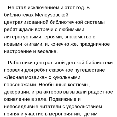
Не стал исключением и этот год. В
библиотеках Мелеузовской
централизованной библиотечной системы
ребят ждали встречи с любимыми
литературными героями, зна­комство с
новыми книгами, и, конечно же, праздничное
на­строение и веселье.
Работники центральной детской библиотеки
провели для ребят сказочное путеше­ствие
«Лесная мозаика» с ку­кольными
персонажами. Нео­бычные костюмы,
декорации, игра актеров вызывали радо­стное
оживление в зале. Под­вижные и
непоседливые чита­тели с удовольствием
приня­ли участие в мероприятии, где им