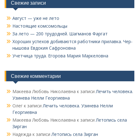
Свежие записи
Август — уже не лето
Настоящие комсомольцы
За лето — 200 трудодней. Шагманов Фаргат
Хороших успехов добиваются работники прилавка. Чер­
нышова Евдокия Сафроновна
Учетчица труда. Его­рова Мария Маркеловна
Свежие комментарии
Макеева Любовь Николаевна
к записи
Лечить человека.
Узинева Нелли Георгиевна
Олег
к записи
Лечить человека. Узинева Нелли
Георгиевна
Макеева Любовь Николаевна
к записи
Летопись села
Зирган
Надежда
к записи
Летопись села Зирган