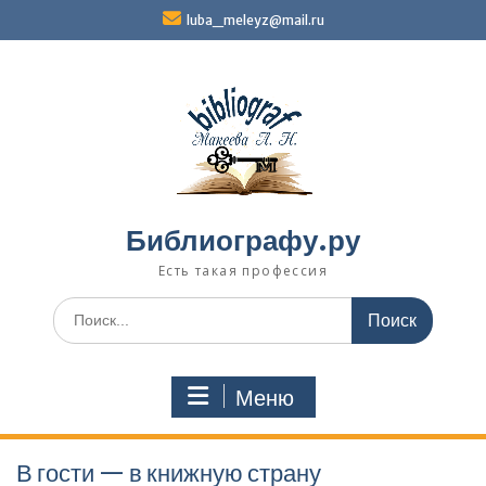
Перейти
luba_meleyz@mail.ru
к
содержимому
Библиографу.ру
Есть такая профессия
Поиск
по:
Меню
В гости — в книжную страну