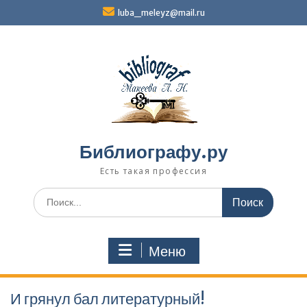
Перейти
luba_meleyz@mail.ru
к
содержимому
Библиографу.ру
Есть такая профессия
Поиск
по:
Меню
И грянул бал литературный!