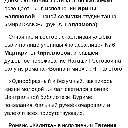
Днём свет божий застилает, ночью землю
освещает…», в исполнении
Ирины
Баляновой
— юной солистки сту­дии танца
«МириDАNСЕ» (рук.
А. Галлямова
)!
Отчаяние и восторг, счастливая улыбка
были на лице ученицы 4 класса лицея № 6
Маргариты Ки­рилловой
, игравшей
душевное переживание На­таши Ростовой на
балу из романа «Война и мир» Л. Н. Толстого.
«Однообразный и безумный, как вихорь
жизни молодой…» бал светился в окнах
Центральной би­блиотеки. Буриме,
пожелания, баль­ный ручеёк очаровали и
увлекли всех присутствующих.
Романс «Калитка» в исполнении
Евгения