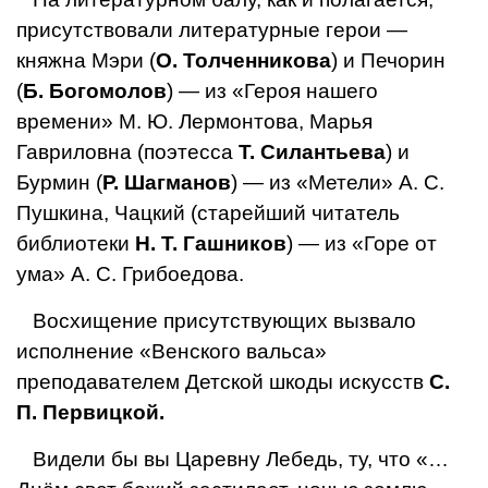
присутст­вовали литературные герои —
княжна Мэри (
О. Толченникова
) и Печорин
(
Б. Богомолов
) — из «Героя на­шего
времени» М. Ю. Лермонтова, Марья
Гаврилов­на (поэтесса
Т. Силантьева
) и
Бурмин (
Р. Шагманов
) — из «Метели» А. С.
Пушкина, Чацкий (старейший чи­татель
библиотеки
Н. Т. Гашников
) — из «Горе от
ума» А. С. Грибоедова.
Восхищение присутствующих вызвало
исполнение «Венского вальса»
преподавателем Детской шкоды искусств
С.
П. Первицкой.
Видели бы вы Царевну Лебедь, ту, что «…