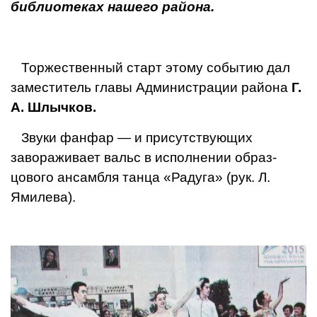
библиотеках наше­го района.
Торжественный старт этому событию дал
заме­ститель главы Администра­ции района
Г.
А. Шлычков.
Звуки фанфар — и при­сутствующих
завораживает вальс в исполнении образ­
цового ансамбля танца «Ра­дуга» (рук. Л.
Ямилева).