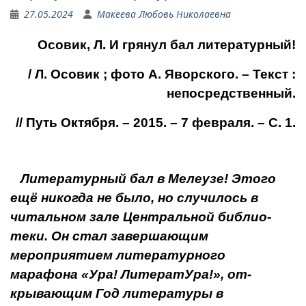
27.05.2024
Макеева Любовь Николаевна
Осовик, Л. И грянул бал литературный!
/ Л. Осовик ; фото А. Яворского. – Текст :
непосредственный.
// Путь Октября. – 2015. – 7 февраля. – С. 1.
Литературный бал в Мелеузе! Этого
ещё никогда не было, но слу­чилось в
читальном за­ле Центральной библио­
теки. Он стал завершаю­щим
мероприятием ли­тературного
марафона «Ура! ЛитератУра!», от­
крывающим Год литера­туры в