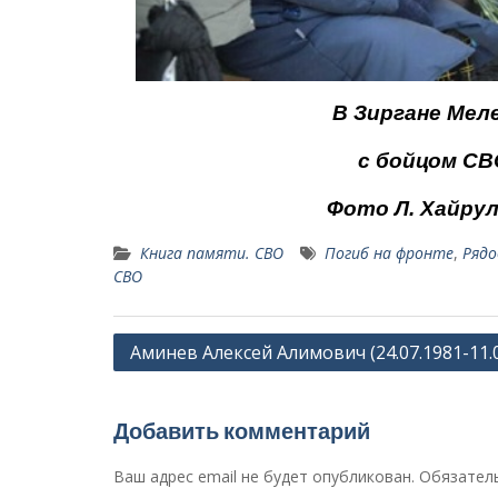
В Зиргане Мел
с бойцом СВ
Фото Л. Хайрул
Книга памяти. СВО
Погиб на фронте
,
Рядо
СВО
Навигация
Аминев Алексей Алимович (24.07.1981-11.0
по
записям
Добавить комментарий
Ваш адрес email не будет опубликован.
Обязател