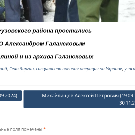
еузовского района простились
О Александром Галансковым
линой и из архива Галансковых
вой
,
Село Зирган
,
специальная военная операция на Украине
,
учас
9.2024)
Михайлищев Алексей Петрович (19.09.
30.11.
ьные поля помечены
*