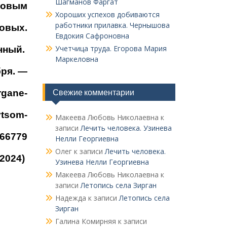
Шагманов Фаргат
ковым
Хороших успехов добиваются
работники прилавка. Чер­нышова
ковых.
Евдокия Сафроновна
Учетчица труда. Его­рова Мария
онный.
Маркеловна
бря. —
Свежие комментарии
rgane-
ytsom-
Макеева Любовь Николаевна
к
записи
Лечить человека. Узинева
66779
Нелли Георгиевна
Олег
к записи
Лечить человека.
2024)
Узинева Нелли Георгиевна
Макеева Любовь Николаевна
к
записи
Летопись села Зирган
Надежда
к записи
Летопись села
Зирган
Галина Комирняя
к записи