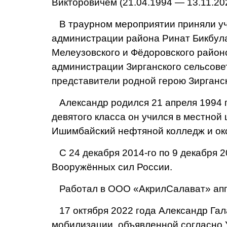
Викторовичем (21.04.1994 — 13.11.2024
В траурном мероприятии приняли уча
администрации района Ринат Бикбулат
Мелеузовского и Фёдоровского район
администрации Зирганского сельсове
представители родной герою Зирганск
Александр родился 21 апреля 1994 го
девятого класса он учился в местной
Ишимбайский нефтяной колледж и око
С 24 декабря 2014-го по 9 декабря 2
Вооружённых сил России.
Работал в ООО «АкрилСалават» апп
17 октября 2022 года Александр Гал
мобилизации, объявленной согласно