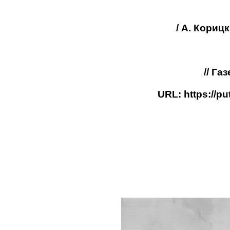
/ А. Кориц
// Га
URL:
https://p