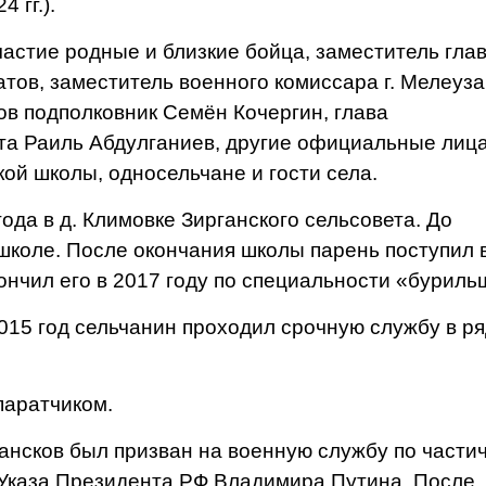
 гг.).
стие родные и близкие бойца, заместитель гла
ов, заместитель военного комиссара г. Мелеуза
ов подполковник Семён Кочергин, глава
та Раиль Абдулганиев, другие официальные лица
ой школы, односельчане и гости села.
да в д. Климовке Зирганского сельсовета. До
 школе. После окончания школы парень поступил 
нчил его в 2017 году по специальности «буриль
015 год сельчанин проходил срочную службу в р
аратчиком.
ансков был призван на военную службу по части
 Указа Президента РФ Владимира Путина. После