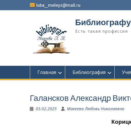
Перейти
luba_meleyz@mail.ru
к
содержимому
Библиографу
Есть такая профессия
Главная
Библиография
Уче
Галансков Александр Викт
03.02.2025
Макеева Любовь Николаевна
Корицк