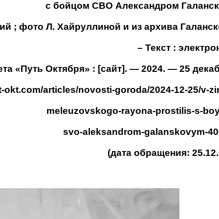
с бойцом СВО Александром Галанс
кий ; фото Л. Хайруллиной и из архива Галанс
– Текст : электр
зета «Путь Октября» : [сайт]. — 2024. — 25 дека
ut-okt.com/articles/novosti-goroda/2024-12-25/v-zi
meleuzovskogo-rayona-prostilis-s-bo
svo-aleksandrom-
galanskovym-40
(дата обращения: 25.12.