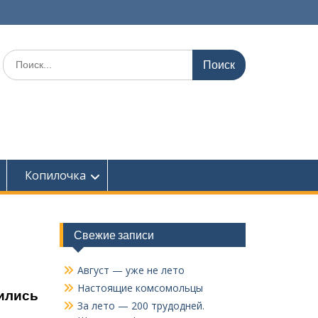
Поиск
по:
Копилочка
Свежие записи
Август — уже не лето
Настоящие комсомольцы
тились
За лето — 200 трудодней.