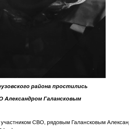
еузовского района простились
О Александром Галансковым
с участником СВО, рядовым Галансковым Алекса