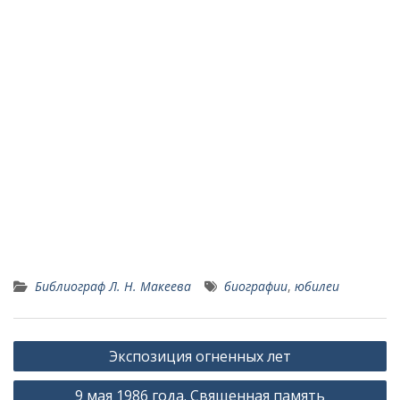
Библиограф Л. Н. Макеева
биографии
,
юбилеи
Навигация
Экспозиция огненных лет
по
9 мая 1986 года. Священная память
записям