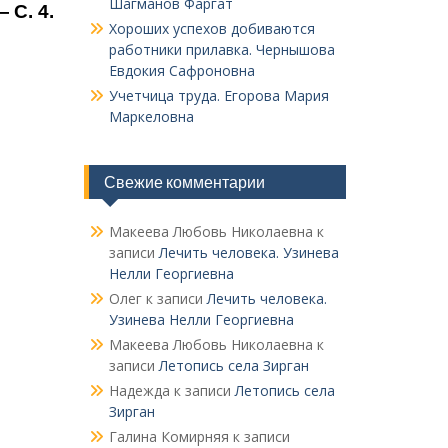
Шагманов Фаргат
 С. 4.
Хороших успехов добиваются
работники прилавка. Чер­нышова
Евдокия Сафроновна
Учетчица труда. Его­рова Мария
Маркеловна
Свежие комментарии
Макеева Любовь Николаевна
к
записи
Лечить человека. Узинева
Нелли Георгиевна
Олег
к записи
Лечить человека.
Узинева Нелли Георгиевна
Макеева Любовь Николаевна
к
записи
Летопись села Зирган
Надежда
к записи
Летопись села
Зирган
Галина Комирняя
к записи