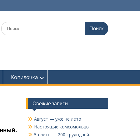
Поиск
по:
Копилочка
Свежие записи
Август — уже не лето
Настоящие комсомольцы
енный.
За лето — 200 трудодней.