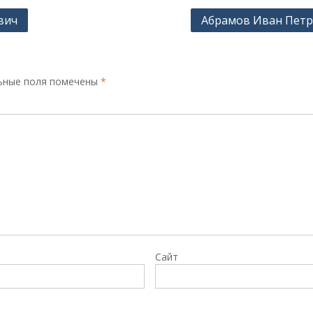
вич
Абрамов Иван Пет
ьные поля помечены
*
Сайт