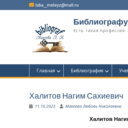
Перейти
luba_meleyz@mail.ru
к
содержимому
Библиографу
Есть такая профессия
Главная
Библиография
Уче
Халитов Нагим Сахиевич
11.10.2025
Макеева Любовь Николаевна
Халитов Нагим