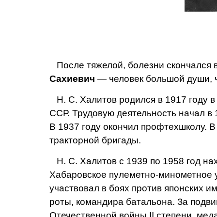
После тяжелой, болезни скончался 
Сахиевич
— человек большой души, 
Н. С. Халитов родился в 1917 году в
ССР. Тру­довую деятельность начал в 
В 1937 году окон­чил профтехшколу. 
трактор­ной бригады.
Н. С. Халитов с 1939 по 1958 год нах
Хабаровское пулеметно-минометное 
участвовал в боях против японских и
роты, командира батальона. За подви
Отечественной войны II степени, меда