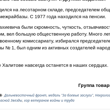
ился на лесотарном складе, председателем об
межрайбазы. С 1977 года находился на пенсии.
евича были скромность, чуткость, от­зывчивос
м, вел большую общест­венную работу. Много ле
 военному ко­миссариату, избирался председател
ы № 1, был одним из актив­ных создателей наро
Халитове навсегда останется в наших сердцах.
Группа товар
Дальневосточный фронт
,
медаль "За боевые заслуги"
,
Некроло
расной Звезды
,
хор ветеранов войны и труда