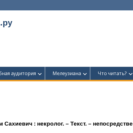
.ру
бная аудитория
Мелеузиана
Что читать?
 Сахиевич : некролог. – Текст. – непосредств