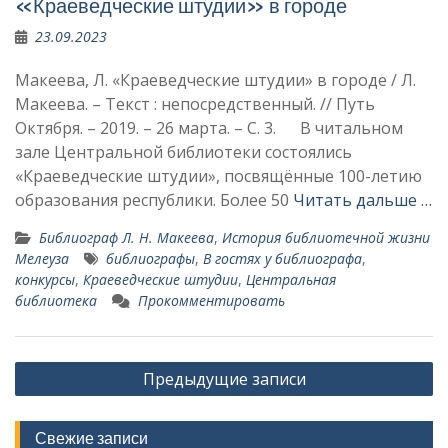
«Краеведческие штудии» в городе
23.09.2023
Макеева, Л. «Краеведческие штудии» в городе / Л.
Макеева. – Текст : непосредственный. // Путь
Октября. – 2019. – 26 марта. – С. 3. В читальном
зале Центральной библи­отеки состоялись
«Краеведческие штудии», посвящённые 100-летию
об­разования республики. Более 50
Читать дальше …
Библиограф Л. Н. Макеева
,
История библиотечной жизни
Мелеуза
библиографы
,
В гостях у библиографа
,
конкурсы
,
Краеведческие штудии
,
Центральная
библиотека
Прокомментировать
Навигация
Предыдущие записи
по
записям
Свежие записи