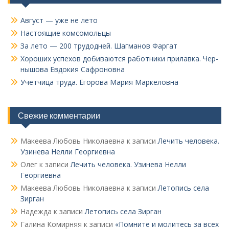
Август — уже не лето
Настоящие комсомольцы
За лето — 200 трудодней. Шагманов Фаргат
Хороших успехов добиваются работники прилавка. Чер­
нышова Евдокия Сафроновна
Учетчица труда. Его­рова Мария Маркеловна
Свежие комментарии
Макеева Любовь Николаевна
к записи
Лечить человека.
Узинева Нелли Георгиевна
Олег
к записи
Лечить человека. Узинева Нелли
Георгиевна
Макеева Любовь Николаевна
к записи
Летопись села
Зирган
Надежда
к записи
Летопись села Зирган
Галина Комирняя
к записи
«Помните и молитесь за всех