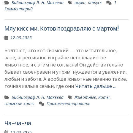
Библиограф Л. Н. Макеева
внуки
,
отпуск
1
Комментарий
Мяу кисс ми. Котов поздравляю с мартом!
12.03.2025
Болтают, что кот сиамский — это мстительное,
злое, агрессивное и крайне непокладистое
животное, я с этим не согласна! Он действительно
бывает своенравен и упрям, нуждается в уважении,
любви и заботе. А вообще животные именно такие,
точная калька семьи, где они
Читать дальше …
Библиограф Л. Н. Макеева
Животные
,
Коты
,
сиамские коты
Прокомментировать
Ча-ча-ча
12.03.2025