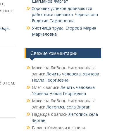
Шагманов Фаргат
т,
Хороших успехов добиваются
 может
работники прилавка. Чер­нышова
Евдокия Сафроновна
Учетчица труда. Его­рова Мария
ндарь
Маркеловна
Свежие комментарии
Макеева Любовь Николаевна
к
записи
Лечить человека. Узинева
Нелли Георгиевна
 этом.
Олег
к записи
Лечить человека.
Узинева Нелли Георгиевна
Макеева Любовь Николаевна
к
записи
Летопись села Зирган
Надежда
к записи
Летопись села
Зирган
Галина Комирняя
к записи