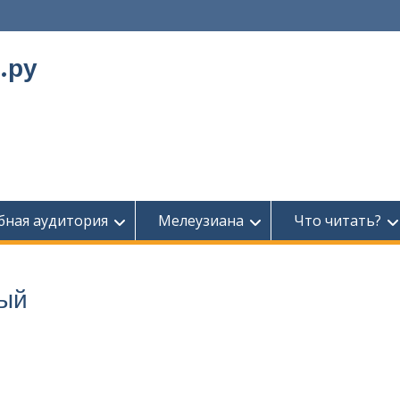
.ру
бная аудитория
Мелеузиана
Что читать?
ый