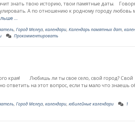
чит знать твою историю, твои памятные даты. Говоря
рмулировать. А по отношению к родному городу любовь
альше …
затель
,
Город Мелеуз
,
календари
,
Календарь памятных дат
,
кале
и
Прокомментировать
го края! Любишь ли ты свое село, свой город? Свой
 ответить на этот вопрос, если ты мало что знаешь об
затель
,
Город Мелеуз
,
календари
,
юбилейные календари
1