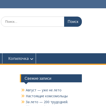
Поиск
по:
Копилочка
Свежие записи
Август — уже не лето
Настоящие комсомольцы
За лето — 200 трудодней.