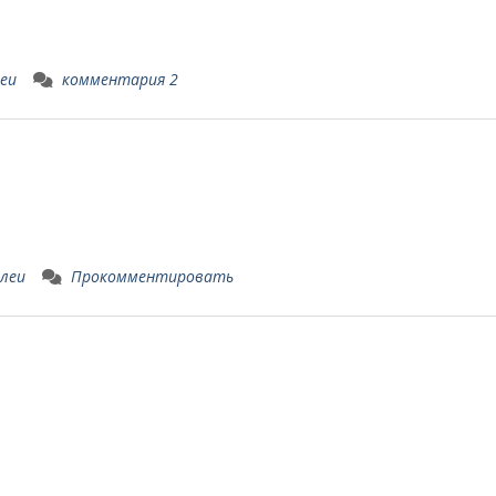
еи
комментария 2
леи
Прокомментировать