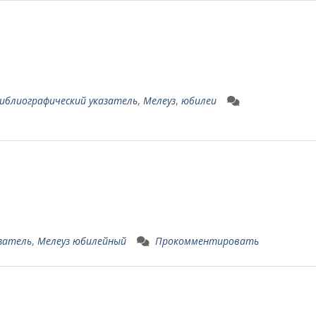
иблиографический указатель
,
Мелеуз
,
юбилеи
5 можно скачать
затель
,
Мелеуз юбилейный
Прокомментировать