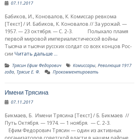
07.11.2017
Бабиков, И., Коновалов, К. Комиссар ревкома
[Текст] / И. Бабиков, К. Коновалов // За урожай. —
1957. — 23 октября. — С. 2-3. Полыхало пламя
первой ми­ровой империалистической вой­ны
Тысяча и тысячи русских солдат со всех концов Рос­
сии
Читать дальше …
Трясин Ефим Федорович
Комиссары
,
Революция 1917
года
,
Трясие Е. Ф.
Прокомментировать
Имени Трясина
07.11.2017
Бикмаев, Б. Имени Трясина [Текст] / Б. Бикмаев //
Путь Октября. — 1974. — 1 ноября. — С. 2-3.
Ефим Федорович Трясин — один из активных
организаторов советской власти в нашем районе.