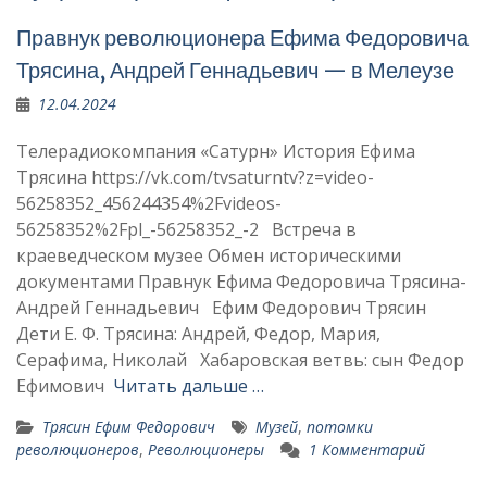
Правнук революционера Ефима Федоровича
Трясина, Андрей Геннадьевич — в Мелеузе
12.04.2024
Телерадиокомпания «Сатурн» История Ефима
Трясина https://vk.com/tvsaturntv?z=video-
56258352_456244354%2Fvideos-
56258352%2Fpl_-56258352_-2 Встреча в
краеведческом музее Обмен историческими
документами Правнук Ефима Федоровича Трясина-
Андрей Геннадьевич Ефим Федорович Трясин
Дети Е. Ф. Трясина: Андрей, Федор, Мария,
Серафима, Николай Хабаровская ветвь: сын Федор
Ефимович
Читать дальше …
Трясин Ефим Федорович
Музей
,
потомки
революционеров
,
Революционеры
1 Комментарий