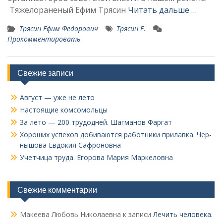
Тяжелораненый Ефим Тря­син
Читать дальше …
Трясин Ефим Федорович
Трясин Е.
Прокомментировать
Свежие записи
Август — уже не лето
Настоящие комсомольцы
За лето — 200 трудодней. Шагманов Фаргат
Хороших успехов добиваются работники прилавка. Чер­
нышова Евдокия Сафроновна
Учетчица труда. Его­рова Мария Маркеловна
Свежие комментарии
Макеева Любовь Николаевна
к записи
Лечить человека.