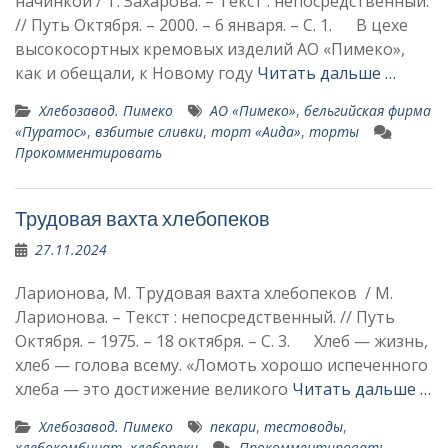
начинкой / Т. Захарова. – Текст : непосредственный.
// Путь Октября. – 2000. – 6 января. – С. 1. В цехе
высокосортных кремо­вых изделий АО «Пимеко»,
как и обещали, к Новому году
Читать дальше …
Хлебозавод. Пимеко
АО «Пимеко»
,
бельгийская фирма
«Пуратос»
,
взбитые сливки
,
торт «Аида»
,
торты
Прокомментировать
Трудовая вахта хлебопеков
27.11.2024
Ларионова, М. Трудовая вахта хлебопеков / М.
Ларионова. – Текст : непосредственный. // Путь
Октября. – 1975. – 18 октября. – С. 3. Хлеб — жизнь,
хлеб — голо­ва всему. «Ломоть хорошо испеченного
хлеба — это до­стижение великого
Читать дальше …
Хлебозавод. Пимеко
пекари
,
тестоводы
,
хлебокомбинат
,
хлебопеки
Прокомментировать