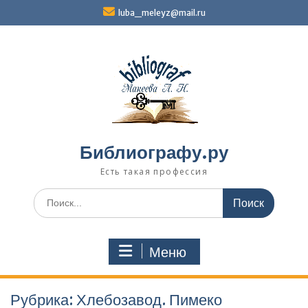
Перейти
luba_meleyz@mail.ru
к
содержимому
Библиографу.ру
Есть такая профессия
Поиск
по:
Меню
Рубрика:
Хлебозавод. Пимеко