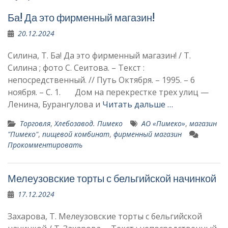
Ба! Да это фирменный магазин!
20.12.2024
Силина, Т. Ба! Да это фирменный магазин! / Т.
Силина ; фото С. Сеитова. – Текст :
непосредственный. // Путь Октября. – 1995. – 6
ноября. – С. 1. Дом на пере­крестке трех улиц —
Ленина, Бурангу­лова и
Читать дальше …
Торговля
,
Хлебозавод. Пимеко
АО «Пимеко»
,
магазин
"Пимеко"
,
пищевой ком­бинат
,
фирменный ма­газин
Прокомментировать
Мелеузовские торты с бельгийской начинкой
17.12.2024
Захарова, Т. Мелеузовские торты с бельгийской