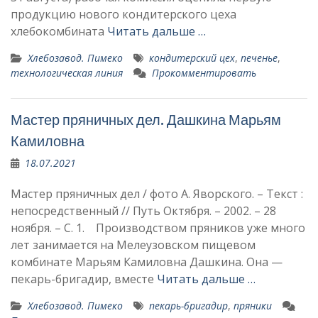
продукцию нового кондитерского цеха
хлебокомби­ната
Читать дальше …
Хлебозавод. Пимеко
кондитерский цех
,
печенье
,
технологическая линия
Прокомментировать
Мастер пряничных дел. Дашкина Марьям
Камиловна
18.07.2021
Мастер пряничных дел / фото А. Яворского. – Текст :
непосредственный // Путь Октября. – 2002. – 28
ноября. – С. 1. Производством пряников уже много
лет зани­мается на Мелеузовском пищевом
комбинате Марьям Камиловна Дашкина. Она —
пекарь-бри­гадир, вместе
Читать дальше …
Хлебозавод. Пимеко
пекарь-бри­гадир
,
пряники