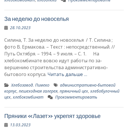
За неделю до новоселья
28.10.2023
Силина, Т. За неделю до новоселья / Т. Силина ;
фото В. Ермакова. – Текст : непосредственный. //
Путь Октября. – 1994. – 9 июля. – С. 1. На
хлебокомбинате во­всю идут работы по за­
вершению строительства административно-
бытового корпуса.
Читать дальше …
Хлебозавод. Пимеко
административно-бытовой
корпус
,
пешеход­ная галерея
,
пряничный цех
,
хлебобу­лочный
цех
,
хлебокомбинат
Прокомментировать
Пряники «Лазет» укрепят здоровье
13.03.2023