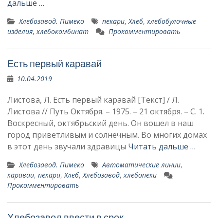
дальше …
Хлебозавод. Пимеко
пекари
,
Хлеб
,
хлебобулочные
изделия
,
хлебокомбинат
Прокомментировать
Есть первый каравай
10.04.2019
Листова, Л. Есть первый каравай [Текст] / Л.
Листова // Путь Октября. – 1975. – 21 октября. – С. 1.
Воскресный, октябрьский день. Он вошел в наш
город приветливым и солнечным. Во многих домах
в этот день зву­чали здравицы
Читать дальше …
Хлебозавод. Пимеко
Автоматические линии
,
караваи
,
пекари
,
Хлеб
,
Хлебозавод
,
хлебопеки
Прокомментировать
Хлебозавод ввести в срок