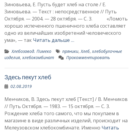
Зиновьева, Е. Пусть будет хлеб на столе / Е.
Зиновьева. — Текст : непосредственное // Путь
Октября. — 2004. — 28 октября. — С. 3. «Ломоть
хорошо испе­ченного пшеничного хлеба составляет
одно из вели­чайших изобретений чело­веческого
ума», — так
Читать дальше …
Хлебозавод. Пимеко
пряники
,
Хлеб
,
хлебобулочные
изделия
,
хлебокомбинат
Прокомментировать
Здесь пекут хлеб
02.08.2019
Менчиков, В. Здесь пекут хлеб [Текст] / В. Менчиков
// Путь Октября. — 1983. — 15 октября. — С. 3.
Рождение хлеба того самого, что мы по­купаем в
магазине в виде различных изделий, про­исходит на
Мелеузовском хлебокомбинате. Именно
Читать