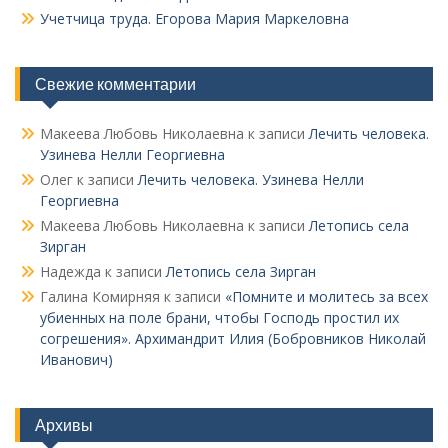
Учетчица труда. Его­рова Мария Маркеловна
Свежие комментарии
Макеева Любовь Николаевна
к записи
Лечить человека.
Узинева Нелли Георгиевна
Олег
к записи
Лечить человека. Узинева Нелли
Георгиевна
Макеева Любовь Николаевна
к записи
Летопись села
Зирган
Надежда
к записи
Летопись села Зирган
Галина Комирняя
к записи
«Помните и молитесь за всех
убиенных на поле брани, чтобы Господь простил их
согрешения». Архимандрит Илия (Бобровников Николай
Иванович)
Архивы