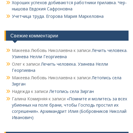
Хороших успехов добиваются работники прилавка. Чер­
нышова Евдокия Сафроновна
Учетчица труда. Его­рова Мария Маркеловна
Свежие комментарии
Макеева Любовь Николаевна
к записи
Лечить человека.
Узинева Нелли Георгиевна
Олег
к записи
Лечить человека. Узинева Нелли
Георгиевна
Макеева Любовь Николаевна
к записи
Летопись села
Зирган
Надежда
к записи
Летопись села Зирган
Галина Комирняя
к записи
«Помните и молитесь за всех
убиенных на поле брани, чтобы Господь простил их
согрешения». Архимандрит Илия (Бобровников Николай
Иванович)