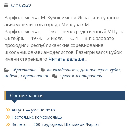
19.11.2020
Варфоломеева, М. Кубок имени Игнатьева у юных
авиамоделистов города Мелеуза / М.
Варфоломеева. — Текст : непосредственный // Путь
Октября. — 1974. – 2 июля. — С. 4. В г. Салавате
проходили республиканские соревнования
школьников-авиамоделистов. Разыгрывался кубок
имени старейшего
Читать дальше …
Образование
авиамоделисты
,
Дом пионеров
,
кубок
,
модели
,
Соревнования
Прокомментировать
Свежие записи
Август — уже не лето
Настоящие комсомольцы
За лето — 200 трудодней. Шагманов Фаргат