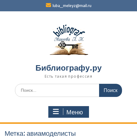
Перейти
luba_meleyz@mail.ru
к
содержимому
Библиографу.ру
Есть такая профессия
Поиск
по:
Меню
Метка:
авиамоделисты