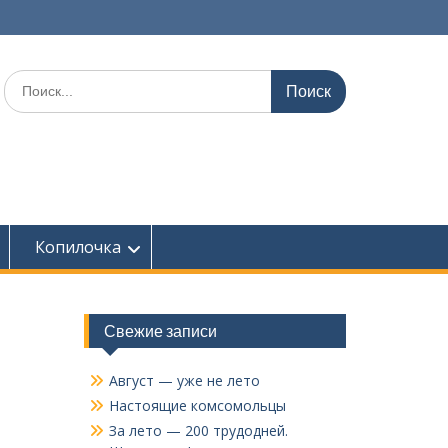
Поиск
по:
Копилочка
Свежие записи
Август — уже не лето
Настоящие комсомольцы
За лето — 200 трудодней.