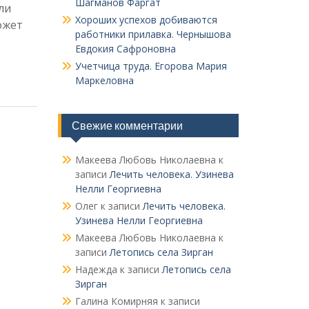
Шагманов Фаргат
ли
Хороших успехов добиваются
ожет
работники прилавка. Чер­нышова
Евдокия Сафроновна
Учетчица труда. Его­рова Мария
Маркеловна
Свежие комментарии
Макеева Любовь Николаевна
к
записи
Лечить человека. Узинева
Нелли Георгиевна
Олег
к записи
Лечить человека.
Узинева Нелли Георгиевна
Макеева Любовь Николаевна
к
записи
Летопись села Зирган
Надежда
к записи
Летопись села
Зирган
Галина Комирняя
к записи