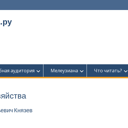
.ру
бная аудитория
Мелеузиана
Что читать?
зяйства
ьевич Князев