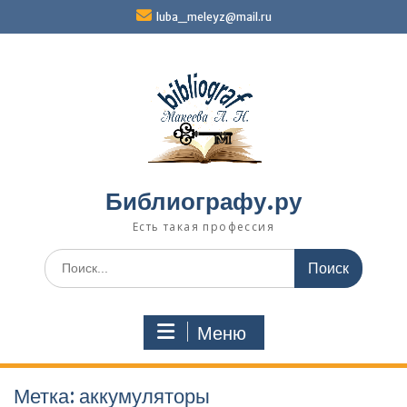
Перейти
luba_meleyz@mail.ru
к
содержимому
Библиографу.ру
Есть такая профессия
Поиск
по:
Меню
Метка:
аккумуляторы