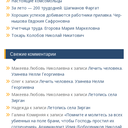
Настоящие комсомольцы
За лето — 200 трудодней. Шагманов Фаргат
Хороших успехов добиваются работники прилавка. Чер­
нышова Евдокия Сафроновна
Учетчица труда. Его­рова Мария Маркеловна
Токарь Колобов Ни­колай Никитович
Свежие комментарии
Макеева Любовь Николаевна
к записи
Лечить человека.
Узинева Нелли Георгиевна
Олег
к записи
Лечить человека. Узинева Нелли
Георгиевна
Макеева Любовь Николаевна
к записи
Летопись села
Зирган
Надежда
к записи
Летопись села Зирган
Галина Комирняя
к записи
«Помните и молитесь за всех
убиенных на поле брани, чтобы Господь простил их
согрешения». Архимандрит Илия (Бобровников Николай