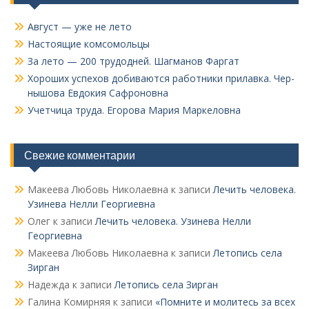
Август — уже не лето
Настоящие комсомольцы
За лето — 200 трудодней. Шагманов Фаргат
Хороших успехов добиваются работники прилавка. Чер­
нышова Евдокия Сафроновна
Учетчица труда. Его­рова Мария Маркеловна
Свежие комментарии
Макеева Любовь Николаевна
к записи
Лечить человека.
Узинева Нелли Георгиевна
Олег
к записи
Лечить человека. Узинева Нелли
Георгиевна
Макеева Любовь Николаевна
к записи
Летопись села
Зирган
Надежда
к записи
Летопись села Зирган
Галина Комирняя
к записи
«Помните и молитесь за всех