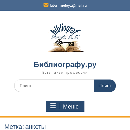
Перейти
luba_meleyz@mail.ru
к
содержимому
Библиографу.ру
Есть такая профессия
Поиск
по:
Меню
Метка:
анкеты