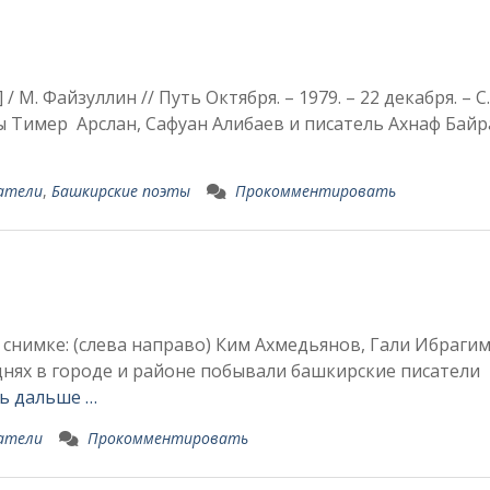
/ М. Файзуллин // Путь Октября. – 1979. – 22 декабря. – 
ты Тимер Арслан, Сафуан Алибаев и пи­сатель Ахнаф Бай
сатели
,
Башкирские поэты
Прокомментировать
 На снимке: (слева напра­во) Ким Ахмедьянов, Гали Иб­раги
нях в городе и районе побывали башкирские писате­ли
ь дальше …
сатели
Прокомментировать