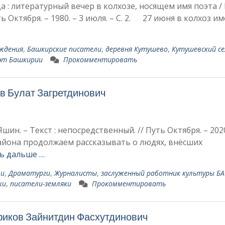
 : литературный вечер в колхозе, носящем имя поэта / 
ть Октября. – 1980. – 3 июля. – С. 2. 27 июня в колхоз и
ождения
,
Башкирские писатели
,
деревня Кутушево
,
Кутушевский се
оэт Башкирии
Прокомментировать
в Булат Загретдинович
шин. – Текст : непосредственный. // Путь Октября. – 2020
айона продолжаем рассказывать о людях, внёсших
ь дальше …
ли
,
Драматурги
,
Журналисты
,
заслуженный работник культуры БА
ки
,
писатели-земляки
Прокомментировать
афиков Зайнитдин Фасхутдинович