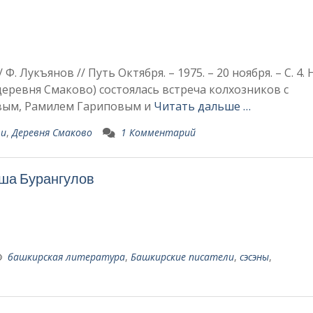
Ф. Лукъянов // Путь Октября. – 1975. – 20 ноября. – С. 4. 
еревня Смаково) состоялась встреча кол­хозников с
вым, Ра­милем Гариповым и
Читать дальше …
ли
,
Деревня Смаково
1 Комментарий
тша Бурангулов
башкирская литература
,
Башкирские писатели
,
сэсэны
,