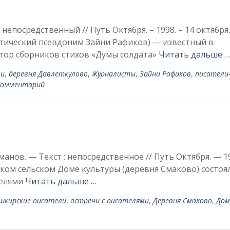
непосредственный // Путь Октября. – 1998. – 14 октября. –
ический псевдоним Зайни Рафиков) — известный в
втор сборников стихов «Думы солдата»
Читать дальше …
ли
,
де­ревня Давлеткулово
,
Журналисты
,
Зайни Рафиков
,
писатели
Комментарий
манов. — Текст : непосредственное // Путь Октября. — 1
ом сель­ском Доме культуры (деревня Смаково) состоя
телями
Читать дальше …
шкирские писатели
,
встречи с писателями
,
Деревня Смаково
,
Дом