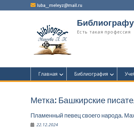
Перейти
luba_meleyz@mail.ru
к
содержимому
Библиографу
Есть такая профессия
Главная
Библиография
Уче
Метка:
Башкирские писат
Пламенный певец своего народа. Ма
22.12.2024