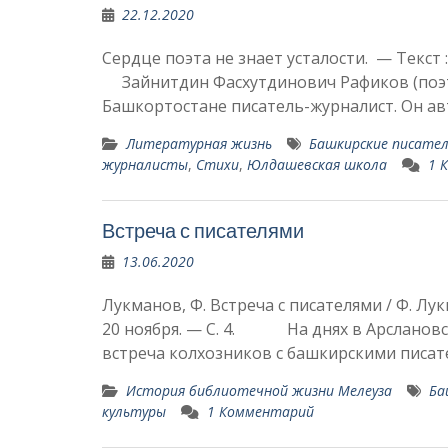
22.12.2020
Сердце поэта не знает усталости. — Текст : 
Зайнитдин Фасхутдинович Рафиков (поэт
Башкортостане писатель-журна­лист. Он а
Литературная жизнь
Башкирские писате
журналисты
,
Стихи
,
Юлдашевская школа
1 
Встреча с писателями
13.06.2020
Лукманов, Ф. Встреча с писателями / Ф. Лук
20 ноября. — С. 4. На днях в Арслановск
встреча кол­хозников с башкирскими писа­
История библиотечной жизни Мелеуза
Ба
культуры
1 Комментарий