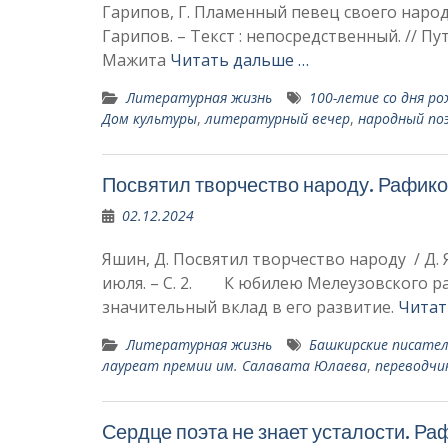
Гарипов, Г. Пламенный певец своего народа
Гарипов. – Текст : непосредственный. // Пу
Мажита
Читать дальше …
Литературная жизнь
100-летие со дня р
Дом культуры
,
литературный вечер
,
на­родный п
Посвятил творчество народу. Рафико
02.12.2024
Яшин, Д. Посвятил творчество народу / Д. Я
июля. – С. 2. К юбилею Мелеузовского р
значительный вклад в его развитие.
Читат
Литературная жизнь
Башкирские писате
лауреат премии им. Салавата Юлаева
,
переводчи
Сердце поэта не знает усталости. Р