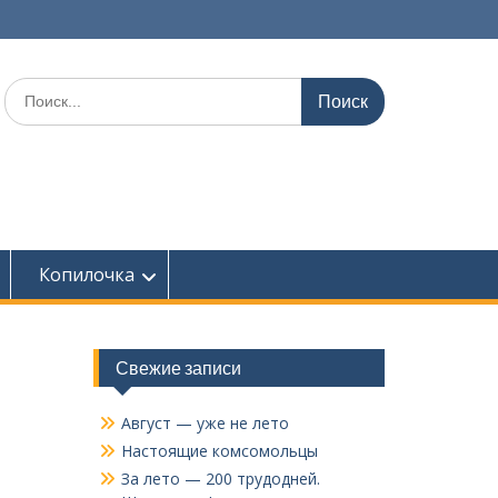
Поиск
по:
Копилочка
Свежие записи
Август — уже не лето
Настоящие комсомольцы
За лето — 200 трудодней.