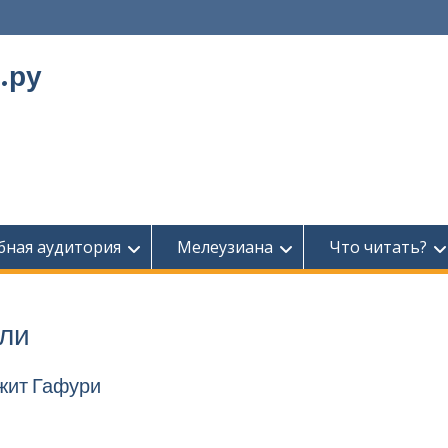
.ру
бная аудитория
Мелеузиана
Что читать?
ели
жит Гафури