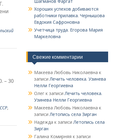
Шагманов Фаргат
Г.
Хороших успехов добиваются
мени
работники прилавка. Чер­нышова
Евдокия Сафроновна
Учетчица труда. Его­рова Мария
ль­ский
Маркеловна
Свежие комментарии
Макеева Любовь Николаевна
к
записи
Лечить человека. Узинева
. – 30
Нелли Георгиевна
Олег
к записи
Лечить человека.
Узинева Нелли Георгиевна
ССР
,
Макеева Любовь Николаевна
к
записи
Летопись села Зирган
Надежда
к записи
Летопись села
Зирган
Галина Комирняя
к записи