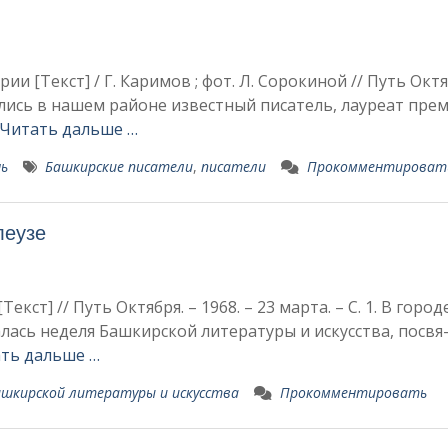
и [Текст] / Г. Каримов ; фот. Л. Сорокиной // Путь Октя
дились в на­шем районе известный писа­тель, лауреат пре
Читать дальше …
ь
Башкирские писатели
,
писатели
Прокомментироват
леузе
кст] // Путь Октября. – 1968. – 23 марта. – С. 1. В город
а­лась неделя Башкирской литературы и искусства, посвя
ть дальше …
ашкирской литературы и искусства
Прокомментировать