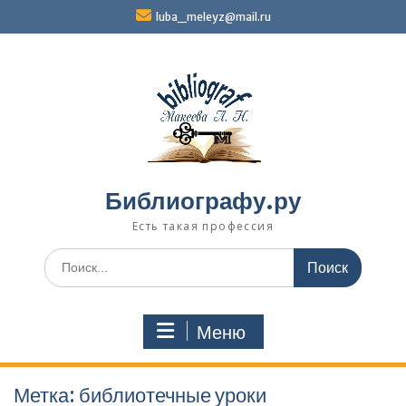
Перейти
luba_meleyz@mail.ru
к
содержимому
Библиографу.ру
Есть такая профессия
Поиск
по:
Меню
Метка:
библиотечные уроки