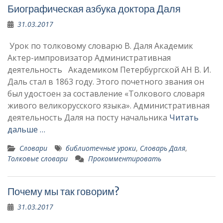
Биографическая азбука доктора Даля
31.03.2017
Урок по толковому словарю В. Даля Академик
Актер-импровизатор Административная
деятельность Академиком Петербургской АН В. И.
Даль стал в 1863 году. Этого почетного звания он
был удостоен за составление «Тол­кового словаря
живого велико­русского языка». Административная
дея­тельность Даля на посту на­чальника
Читать
дальше …
Словари
библиотечные уроки
,
Словарь Даля
,
Толковые словари
Прокомментировать
Почему мы так говорим?
31.03.2017