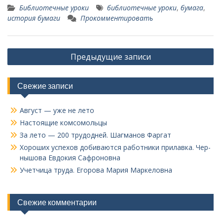
Библиотечные уроки
библиотечные уроки
,
бумага
,
история бумаги
Прокомментировать
Навигация
Предыдущие записи
по
записям
Свежие записи
Август — уже не лето
Настоящие комсомольцы
За лето — 200 трудодней. Шагманов Фаргат
Хороших успехов добиваются работники прилавка. Чер­
нышова Евдокия Сафроновна
Учетчица труда. Его­рова Мария Маркеловна
Свежие комментарии