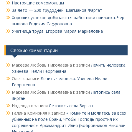
Настоящие комсомольцы
За лето — 200 трудодней. Шагманов Фаргат
Хороших успехов добиваются работники прилавка. Чер­
нышова Евдокия Сафроновна
Учетчица труда. Его­рова Мария Маркеловна
Свежие комментарии
Макеева Любовь Николаевна
к записи
Лечить человека.
Узинева Нелли Георгиевна
Олег
к записи
Лечить человека. Узинева Нелли
Георгиевна
Макеева Любовь Николаевна
к записи
Летопись села
Зирган
Надежда
к записи
Летопись села Зирган
Галина Комирняя
к записи
«Помните и молитесь за всех
убиенных на поле брани, чтобы Господь простил их
согрешения». Архимандрит Илия (Бобровников Николай
Иванович)