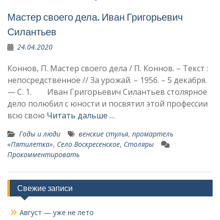
Мастер своего дела. Иван Григорьевич
Силанть­ев
24.04.2020
Коннов, П. Мастер своего дела / П. Коннов. – Текст :
непосредственное // За урожай. – 1956. – 5 декабря.
— С. 1. Иван Григорьевич Силанть­ев столярное
дело полюбил с юности и посвятил этой про­фессии
всю свою
Читать дальше …
Годы и люди
венские стулья
,
промартель
«Пятилетка»
,
Село Воскресенское
,
Столяры
Прокомментировать
Свежие записи
Август — уже не лето