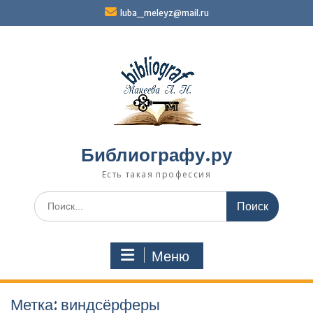
Перейти
luba_meleyz@mail.ru
к
содержимому
Библиографу.ру
Есть такая профессия
Поиск
по:
Меню
Метка:
виндсёрферы