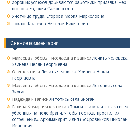
Хороших успехов добиваются работники прилавка. Чер­
нышова Евдокия Сафроновна
Учетчица труда. Его­рова Мария Маркеловна
Токарь Колобов Ни­колай Никитович
Свежие комментарии
Макеева Любовь Николаевна
к записи
Лечить человека.
Узинева Нелли Георгиевна
Олег
к записи
Лечить человека. Узинева Нелли
Георгиевна
Макеева Любовь Николаевна
к записи
Летопись села
Зирган
Надежда
к записи
Летопись села Зирган
Галина Комирняя
к записи
«Помните и молитесь за всех
убиенных на поле брани, чтобы Господь простил их
согрешения». Архимандрит Илия (Бобровников Николай
Иванович)