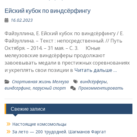
Ейский кубок по виндсёрфингу
16.02.2023
Файзуллина, Е. Ейский кубок по виндсёрфингу / Е.
Файзуллина. – Текст : непосредственный. // Путь
Октября. – 2014. – 31 мая. – С. 3. Юные
мелеузовские виндсёрферы про­должают
завоевывать медали в престиж­ных соревнованиях
и укреплять свои пози­ции в
Читать дальше …
Спортивная жизнь Мелеуза
виндсёрферы
,
виндсерфинг
,
парусный спорт
Прокомментировать
Свежие записи
Настоящие комсомольцы
За лето — 200 трудодней. Шагманов Фаргат