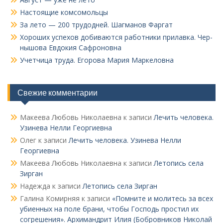
Настоящие комсомольцы
За лето — 200 трудодней. Шагманов Фаргат
Хороших успехов добиваются работники прилавка. Чер­
нышова Евдокия Сафроновна
Учетчица труда. Его­рова Мария Маркеловна
Свежие комментарии
Макеева Любовь Николаевна
к записи
Лечить человека.
Узинева Нелли Георгиевна
Олег
к записи
Лечить человека. Узинева Нелли
Георгиевна
Макеева Любовь Николаевна
к записи
Летопись села
Зирган
Надежда
к записи
Летопись села Зирган
Галина Комирняя
к записи
«Помните и молитесь за всех
убиенных на поле брани, чтобы Господь простил их
согрешения». Архимандрит Илия (Бобровников Николай