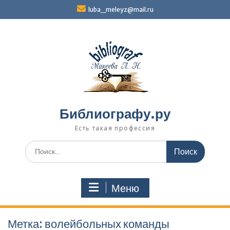
Перейти
luba_meleyz@mail.ru
к
содержимому
Библиографу.ру
Есть такая профессия
Поиск
по:
Меню
Метка:
волейбольных ко­манды