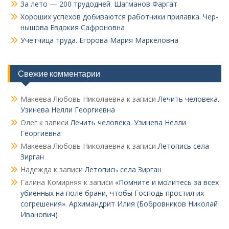
За лето — 200 трудодней. Шагманов Фаргат
Хороших успехов добиваются работники прилавка. Чер­
нышова Евдокия Сафроновна
Учетчица труда. Его­рова Мария Маркеловна
Свежие комментарии
Макеева Любовь Николаевна
к записи
Лечить человека.
Узинева Нелли Георгиевна
Олег
к записи
Лечить человека. Узинева Нелли
Георгиевна
Макеева Любовь Николаевна
к записи
Летопись села
Зирган
Надежда
к записи
Летопись села Зирган
Галина Комирняя
к записи
«Помните и молитесь за всех
убиенных на поле брани, чтобы Господь простил их
согрешения». Архимандрит Илия (Бобровников Николай
Иванович)