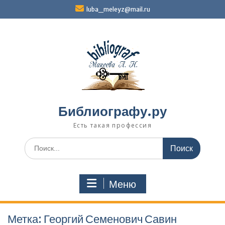
Перейти
luba_meleyz@mail.ru
к
содержимому
Библиографу.ру
Есть такая профессия
Поиск
по:
Меню
Метка:
Георгий Семенович Савин