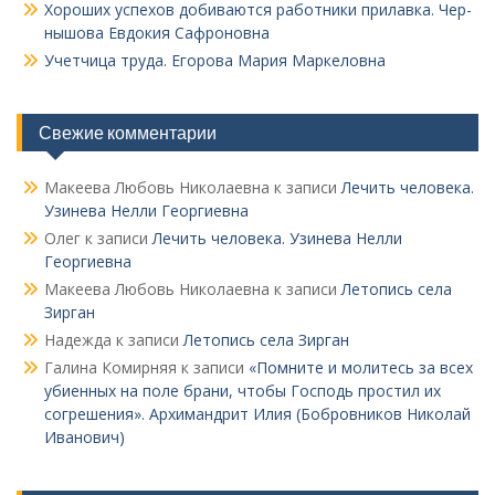
Хороших успехов добиваются работники прилавка. Чер­
нышова Евдокия Сафроновна
Учетчица труда. Его­рова Мария Маркеловна
Свежие комментарии
Макеева Любовь Николаевна
к записи
Лечить человека.
Узинева Нелли Георгиевна
Олег
к записи
Лечить человека. Узинева Нелли
Георгиевна
Макеева Любовь Николаевна
к записи
Летопись села
Зирган
Надежда
к записи
Летопись села Зирган
Галина Комирняя
к записи
«Помните и молитесь за всех
убиенных на поле брани, чтобы Господь простил их
согрешения». Архимандрит Илия (Бобровников Николай
Иванович)