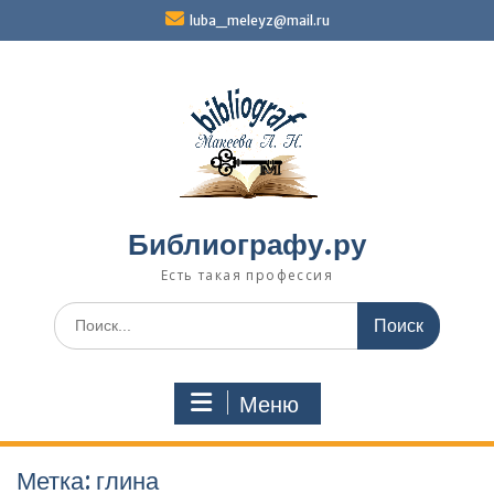
Перейти
luba_meleyz@mail.ru
к
содержимому
Библиографу.ру
Есть такая профессия
Поиск
по:
Меню
Метка:
глина