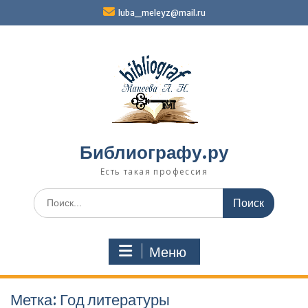
Перейти
luba_meleyz@mail.ru
к
содержимому
Библиографу.ру
Есть такая профессия
Поиск
по:
Меню
Метка:
Год литературы