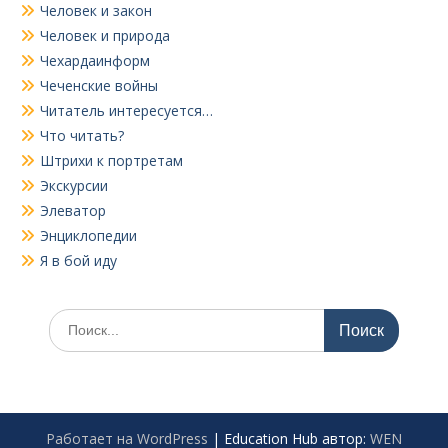
Человек и закон
Человек и природа
Чехардаинформ
Чеченские войны
Читатель интересуется…
Что читать?
Штрихи к портретам
Экскурсии
Элеватор
Энциклопедии
Я в бой иду
Поиск
по:
Работает на WordPress
|
Education Hub автор:
WEN