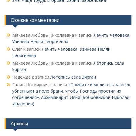
Учетчица труда. Его­рова Мария Маркеловна
Свежие комментарии
Макеева Любовь Николаевна
к записи
Лечить человека.
Узинева Нелли Георгиевна
Олег
к записи
Лечить человека. Узинева Нелли
Георгиевна
Макеева Любовь Николаевна
к записи
Летопись села
Зирган
Надежда
к записи
Летопись села Зирган
Галина Комирняя
к записи
«Помните и молитесь за всех
убиенных на поле брани, чтобы Господь простил их
согрешения». Архимандрит Илия (Бобровников Николай
Иванович)
Архивы