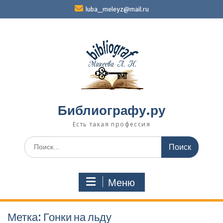
Перейти
luba_meleyz@mail.ru
к
содержимому
Библиографу.ру
Есть такая профессия
Поиск
по:
Меню
Метка:
Гонки на льду