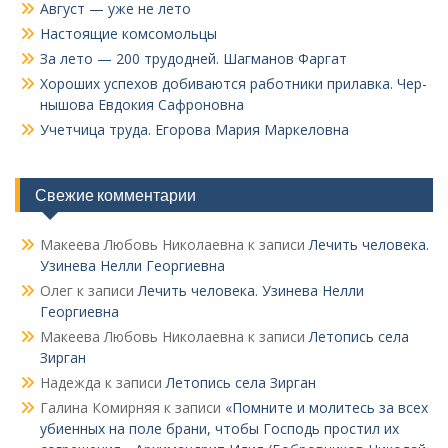
Август — уже не лето
Настоящие комсомольцы
За лето — 200 трудодней. Шагманов Фаргат
Хороших успехов добиваются работники прилавка. Чер­
нышова Евдокия Сафроновна
Учетчица труда. Его­рова Мария Маркеловна
Свежие комментарии
Макеева Любовь Николаевна
к записи
Лечить человека.
Узинева Нелли Георгиевна
Олег
к записи
Лечить человека. Узинева Нелли
Георгиевна
Макеева Любовь Николаевна
к записи
Летопись села
Зирган
Надежда
к записи
Летопись села Зирган
Галина Комирняя
к записи
«Помните и молитесь за всех
убиенных на поле брани, чтобы Господь простил их