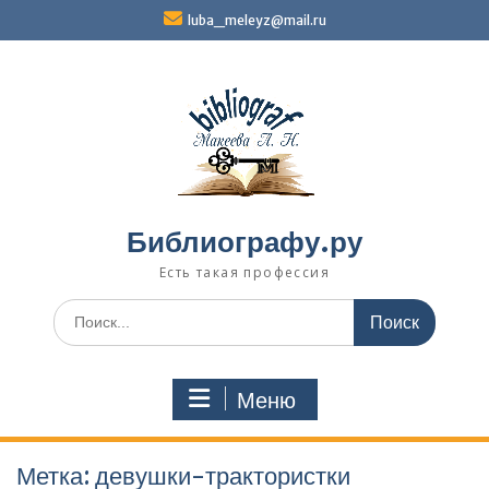
Перейти
luba_meleyz@mail.ru
к
содержимому
Библиографу.ру
Есть такая профессия
Поиск
по:
Меню
Метка:
девушки-трактористки